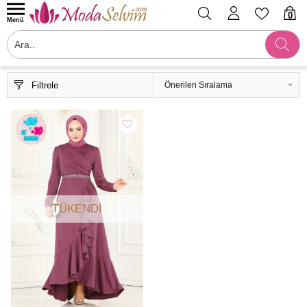
0
Menü
Filtrele
TÜKENDI