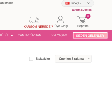
bilirsiniz.
Türkçe
-
Yardım&Destek
0
Üye Girişi
Sepetim
KARGOM NEREDE ?
TÜSÜ
ÇANTA/CÜZDAN
EV & YAŞAM
SİZDEN GELENLER
Stoktakiler