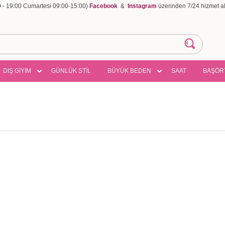
00 - 19:00 Cumartesi 09:00-15:00)
Facebook
&
Instagram
üzerinden 7/24 hizmet ala
DIŞ GİYİM
GÜNLÜK STİL
BÜYÜK BEDEN
SAAT
BAŞÖR