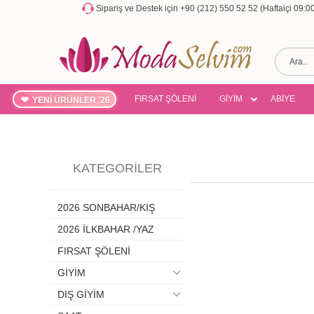
Sipariş ve Destek için +90 (212) 550 52 52 (Haftaiçi 09:
FIRSAT ŞÖLENİ
GİYİM
ABİYE
YENİ ÜRÜNLER '26
KATEGORILER
2026 SONBAHAR/KIŞ
2026 İLKBAHAR /YAZ
FIRSAT ŞÖLENİ
GİYİM
DIŞ GİYİM