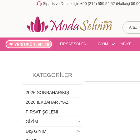
Sipariş ve Destek için +90 (212) 550 52 52 (Haftaiçi 09:
FIRSAT ŞÖLENİ
GİYİM
ABİYE
YENİ ÜRÜNLER '26
KATEGORILER
2026 SONBAHAR/KIŞ
2026 İLKBAHAR /YAZ
FIRSAT ŞÖLENİ
GİYİM
DIŞ GİYİM