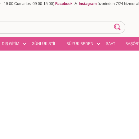
00 - 19:00 Cumartesi 09:00-15:00)
Facebook
&
Instagram
üzerinden 7/24 hizmet ala
DIŞ GİYİM
GÜNLÜK STİL
BÜYÜK BEDEN
SAAT
BAŞÖR