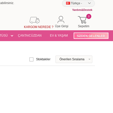
bilirsiniz.
Türkçe
-
Yardım&Destek
0
Üye Girişi
Sepetim
KARGOM NEREDE ?
TÜSÜ
ÇANTA/CÜZDAN
EV & YAŞAM
SİZDEN GELENLER
Stoktakiler