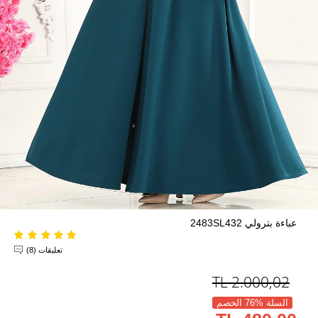
عباءة بترولي 2483SL432
تعليقات (8)
TL
2.000,02
السلة %76 الخصم