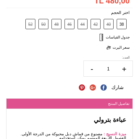
480,00 TL
اختر الحجم
52
50
48
46
44
42
40
38
جدول القياسات
سعر اليرت
العدد:
-
+
شارك
تفاصيل المنتج
عباءة بترولي
ميزة النسيج :
مصنوع من قماش دبل محبوكة من الدرجة الأولى.
الفصول الأربعة الموسم يمكن استخدامه.