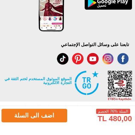
تابعنا على وسائل التواصل الإجتماعي
الموقع الموثوق المستخدم لختم الثقة في
التجارة الالكترونية
السلة %76 الخصم
اضف الى السلة
480,00 TL
جميع حقوق Modaselvim محفوظة ©2026