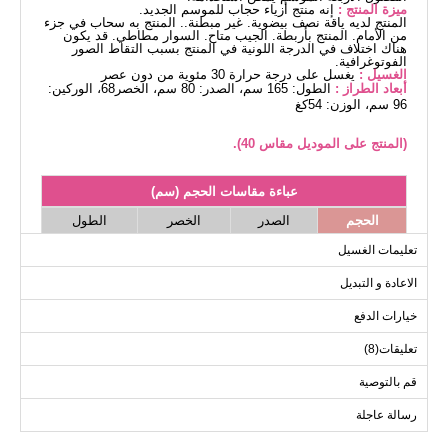
ميزة المنتج :
إنه منتج أزياء حجاب للموسم الجديد.
المنتج لديه ياقة نصف بيضوية. غير مبطنة.. المنتج به سحاب في جزء
من الأمام. المنتج بأربطة. الجيب متاح. السوار مطاطي. قد يكون
هناك اختلاف في الدرجة اللونية في المنتج بسبب التقاط الصور
الفوتوغرافية.
الغسيل :
يغسل على درجة حرارة 30 مئوية من دون عصر
أبعاد الطراز :
الطول: 165 سم، الصدر: 80 سم، الخصر68، الوركين:
96 سم، الوزن: 54كغ
(المنتج على الموديل مقاس 40).
عباءة مقاسات الحجم (سم)
الحجم
الصدر
الخصر
الطول
136
86
96
38
تعليمات الغسيل
136
90
100
40
الاعادة و التبديل
136
94
104
42
خيارات الدفع
136
98
108
44
تعليقات(8)
136
102
112
46
136
106
118
48
قم بالتوصية
136
112
124
50
رسالة عاجلة
136
116
128
52