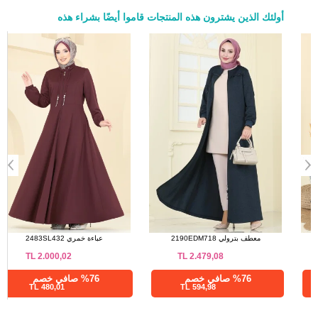
أولئك الذين يشترون هذه المنتجات قاموا أيضًا بشراء هذه
a>
عباءة كحلي 2756SL432
معطف بترولي 2190EDM718
TL
2.479,08
TL
3.100,02
%76 صافي خصم
%76 صافي خصم
594,98 TL
744,01 TL