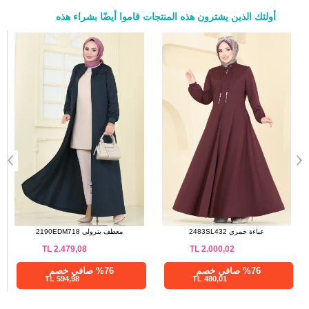
أولئك الذين يشترون هذه المنتجات قاموا أيضًا بشراء هذه
a>
عباءة بترولي 2483SL432
عباءة خمري 2483SL432
TL
2.000,02
TL
2.000,02
%76 صافي خصم
%76 صافي خصم
480,01 TL
480,01 TL