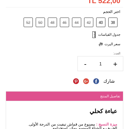
522,00 TL
اختر الحجم
52
50
48
46
44
42
40
38
جدول القياسات
سعر اليرت
العدد:
-
+
شارك
تفاصيل المنتج
عباءة كحلي
ميزة النسيج :
مصنوع من قماش تيفيت من الدرجة الأولى.
الخريف و الشتاء الموسم يمكن استخدامه.