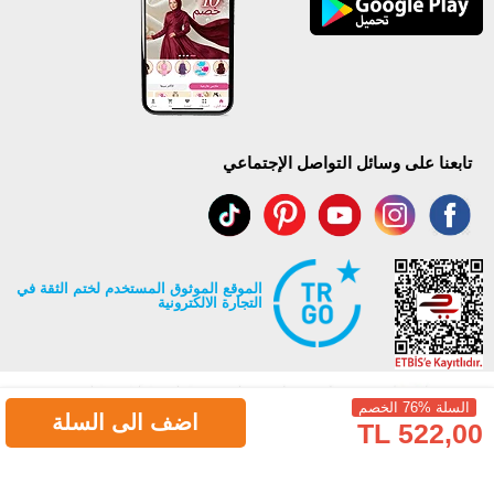
تابعنا على وسائل التواصل الإجتماعي
الموقع الموثوق المستخدم لختم الثقة في
التجارة الالكترونية
السلة %76 الخصم
اضف الى السلة
522,00 TL
جميع حقوق Modaselvim محفوظة ©2026