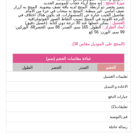
ميزة المنتج :
إنه منتج أزياء حجاب للموسم الجديد.
يتميز بخصر ذو أربطة. المنتج لديه ياقة نصف بيضوية. المنتج به أزرار
نصف أمامي. غير مبطنة. المنتج به سحاب في جزء من الأمام.
تفاصيل الجيب عبارة عن إكسسوارات. قد يكون هناك اختلاف في
الدرجة اللونية في المنتج بسبب التقاط الصور الفوتوغرافية.
الغسيل :
يمكن غسلها عند 30 درجة دون كتابة. (غسيل دقيق)
أبعاد الطراز :
الطول: 165 سم، الصدر: 88 سم، الخصر68، الوركين:
99 سم، الوزن: 56 كغ
(المنتج على الموديل مقاس 38).
عباءة مقاسات الحجم (سم)
الحجم
الصدر
الخصر
الطول
134
88
96
38
تعليمات الغسيل
134
92
98
40
الاعادة و التبديل
134
96
102
42
خيارات الدفع
134
98
106
44
تعليقات(2)
134
100
110
46
134
106
114
48
قم بالتوصية
134
110
118
50
رسالة عاجلة
134
114
122
52