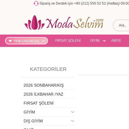
Sipariş ve Destek için +90 (212) 550 52 52 (Haftaiçi 09:
FIRSAT ŞÖLENİ
GİYİM
ABİYE
YENİ ÜRÜNLER '26
KATEGORILER
2026 SONBAHAR/KIŞ
2026 İLKBAHAR /YAZ
FIRSAT ŞÖLENİ
GİYİM
DIŞ GİYİM