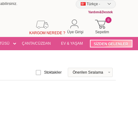
bilirsiniz.
Türkçe
-
Yardım&Destek
0
Üye Girişi
Sepetim
KARGOM NEREDE ?
TÜSÜ
ÇANTA/CÜZDAN
EV & YAŞAM
SİZDEN GELENLER
Stoktakiler