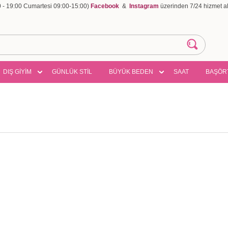
00 - 19:00 Cumartesi 09:00-15:00)
Facebook
&
Instagram
üzerinden 7/24 hizmet ala
DIŞ GİYİM
GÜNLÜK STİL
BÜYÜK BEDEN
SAAT
BAŞÖR