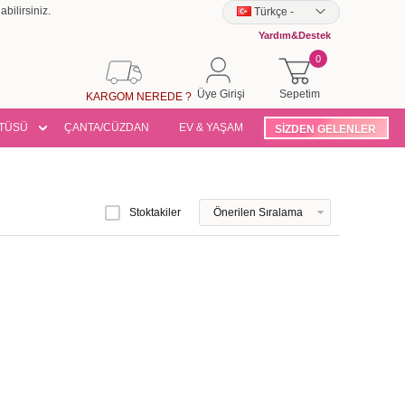
bilirsiniz.
Türkçe
-
Yardım&Destek
0
Üye Girişi
Sepetim
KARGOM NEREDE ?
TÜSÜ
ÇANTA/CÜZDAN
EV & YAŞAM
SİZDEN GELENLER
Stoktakiler