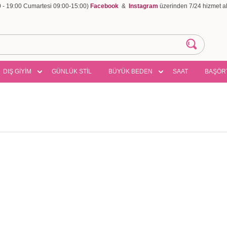
00 - 19:00 Cumartesi 09:00-15:00)
Facebook
&
Instagram
üzerinden 7/24 hizmet ala
DIŞ GİYİM
GÜNLÜK STİL
BÜYÜK BEDEN
SAAT
BAŞÖR