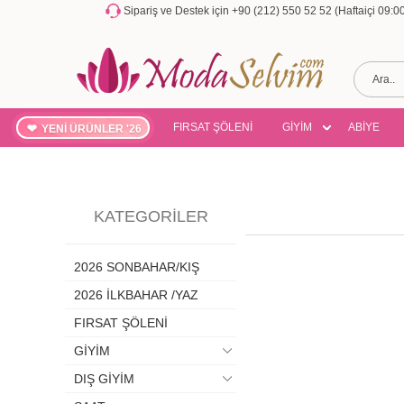
Sipariş ve Destek için +90 (212) 550 52 52 (Haftaiçi 09:
FIRSAT ŞÖLENİ
GİYİM
ABİYE
YENİ ÜRÜNLER '26
KATEGORILER
2026 SONBAHAR/KIŞ
2026 İLKBAHAR /YAZ
FIRSAT ŞÖLENİ
GİYİM
DIŞ GİYİM