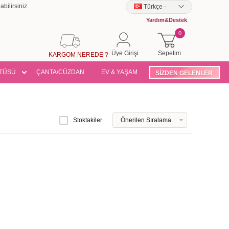
bilirsiniz.
Türkçe
-
Yardım&Destek
0
Üye Girişi
Sepetim
KARGOM NEREDE ?
TÜSÜ
ÇANTA/CÜZDAN
EV & YAŞAM
SİZDEN GELENLER
Stoktakiler