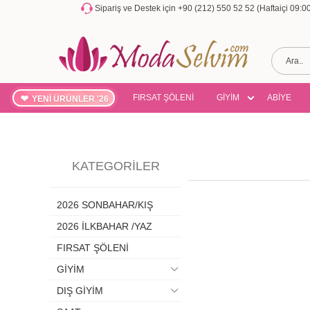
Sipariş ve Destek için +90 (212) 550 52 52 (Haftaiçi 09:
FIRSAT ŞÖLENİ
GİYİM
ABİYE
YENİ ÜRÜNLER '26
KATEGORILER
2026 SONBAHAR/KIŞ
2026 İLKBAHAR /YAZ
FIRSAT ŞÖLENİ
GİYİM
DIŞ GİYİM