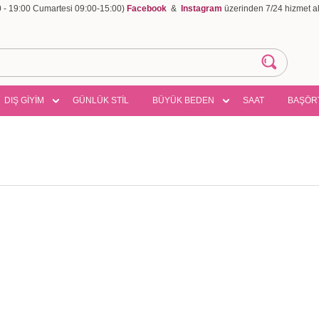
00 - 19:00 Cumartesi 09:00-15:00)
Facebook
&
Instagram
üzerinden 7/24 hizmet ala
DIŞ GİYİM
GÜNLÜK STİL
BÜYÜK BEDEN
SAAT
BAŞÖR