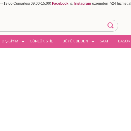
00 - 19:00 Cumartesi 09:00-15:00)
Facebook
&
Instagram
üzerinden 7/24 hizmet ala
DIŞ GİYİM
GÜNLÜK STİL
BÜYÜK BEDEN
SAAT
BAŞÖR