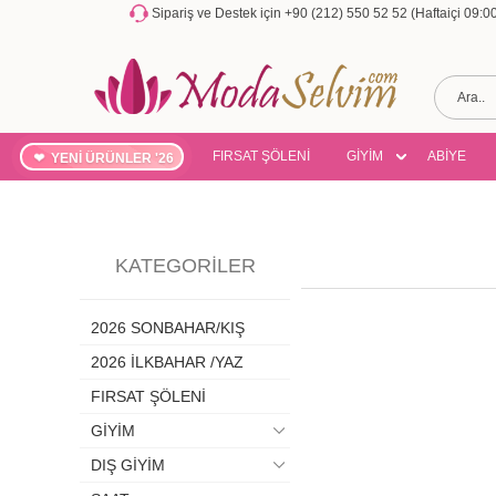
Sipariş ve Destek için +90 (212) 550 52 52 (Haftaiçi 09:
FIRSAT ŞÖLENİ
GİYİM
ABİYE
YENİ ÜRÜNLER '26
KATEGORILER
2026 SONBAHAR/KIŞ
2026 İLKBAHAR /YAZ
FIRSAT ŞÖLENİ
GİYİM
DIŞ GİYİM