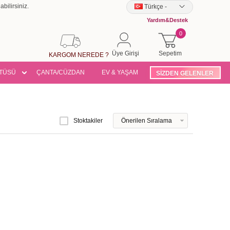
bilirsiniz.
Türkçe
-
Yardım&Destek
0
Üye Girişi
Sepetim
KARGOM NEREDE ?
TÜSÜ
ÇANTA/CÜZDAN
EV & YAŞAM
SİZDEN GELENLER
Stoktakiler