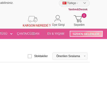
bilirsiniz.
Türkçe
-
Yardım&Destek
0
Üye Girişi
Sepetim
KARGOM NEREDE ?
TÜSÜ
ÇANTA/CÜZDAN
EV & YAŞAM
SİZDEN GELENLER
Stoktakiler