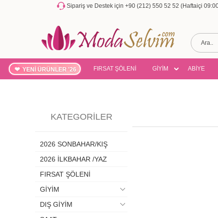
Sipariş ve Destek için +90 (212) 550 52 52 (Haftaiçi 09:
FIRSAT ŞÖLENİ
GİYİM
ABİYE
YENİ ÜRÜNLER '26
KATEGORILER
2026 SONBAHAR/KIŞ
2026 İLKBAHAR /YAZ
FIRSAT ŞÖLENİ
GİYİM
DIŞ GİYİM