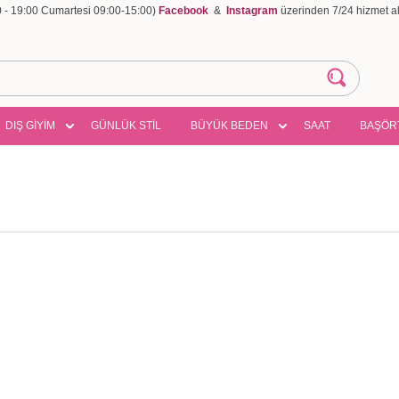
00 - 19:00 Cumartesi 09:00-15:00)
Facebook
&
Instagram
üzerinden 7/24 hizmet ala
DIŞ GİYİM
GÜNLÜK STİL
BÜYÜK BEDEN
SAAT
BAŞÖR