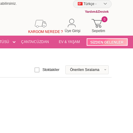
bilirsiniz.
Türkçe
-
Yardım&Destek
0
Üye Girişi
Sepetim
KARGOM NEREDE ?
TÜSÜ
ÇANTA/CÜZDAN
EV & YAŞAM
SİZDEN GELENLER
Stoktakiler