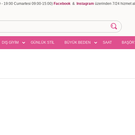
00 - 19:00 Cumartesi 09:00-15:00)
Facebook
&
Instagram
üzerinden 7/24 hizmet ala
DIŞ GİYİM
GÜNLÜK STİL
BÜYÜK BEDEN
SAAT
BAŞÖR