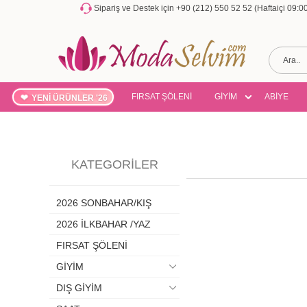
Sipariş ve Destek için +90 (212) 550 52 52 (Haftaiçi 09:
FIRSAT ŞÖLENİ
GİYİM
ABİYE
YENİ ÜRÜNLER '26
KATEGORILER
2026 SONBAHAR/KIŞ
2026 İLKBAHAR /YAZ
FIRSAT ŞÖLENİ
GİYİM
DIŞ GİYİM