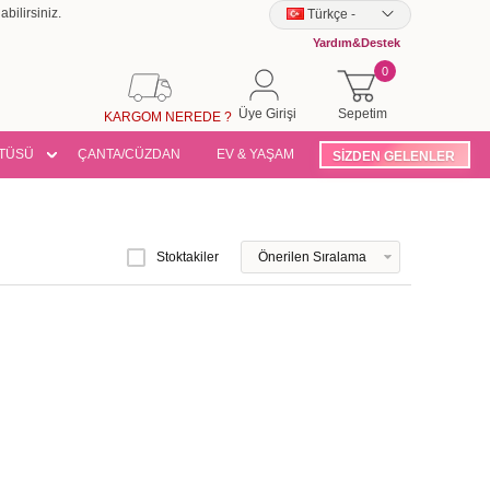
bilirsiniz.
Türkçe
-
Yardım&Destek
0
Üye Girişi
Sepetim
KARGOM NEREDE ?
TÜSÜ
ÇANTA/CÜZDAN
EV & YAŞAM
SİZDEN GELENLER
Stoktakiler