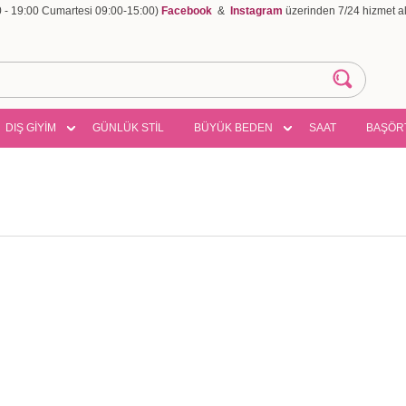
00 - 19:00 Cumartesi 09:00-15:00)
Facebook
&
Instagram
üzerinden 7/24 hizmet ala
DIŞ GİYİM
GÜNLÜK STİL
BÜYÜK BEDEN
SAAT
BAŞÖR