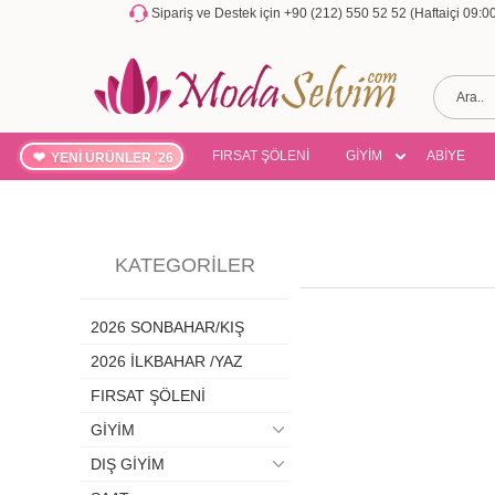
Sipariş ve Destek için +90 (212) 550 52 52 (Haftaiçi 09:
FIRSAT ŞÖLENİ
GİYİM
ABİYE
YENİ ÜRÜNLER '26
KATEGORILER
2026 SONBAHAR/KIŞ
2026 İLKBAHAR /YAZ
FIRSAT ŞÖLENİ
GİYİM
DIŞ GİYİM