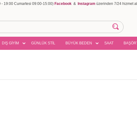
00 - 19:00 Cumartesi 09:00-15:00)
Facebook
&
Instagram
üzerinden 7/24 hizmet ala
DIŞ GİYİM
GÜNLÜK STİL
BÜYÜK BEDEN
SAAT
BAŞÖR