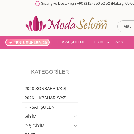
Sipariş ve Destek için +90 (212) 550 52 52 (Haftaiçi 09:
FIRSAT ŞÖLENİ
GİYİM
ABİYE
YENİ ÜRÜNLER '26
KATEGORILER
2026 SONBAHAR/KIŞ
2026 İLKBAHAR /YAZ
FIRSAT ŞÖLENİ
GİYİM
DIŞ GİYİM