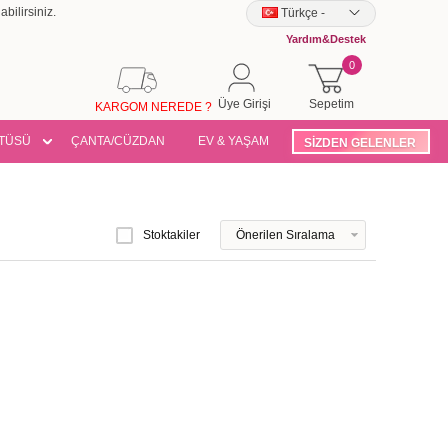
bilirsiniz.
Türkçe
-
Yardım&Destek
0
Üye Girişi
Sepetim
KARGOM NEREDE ?
TÜSÜ
ÇANTA/CÜZDAN
EV & YAŞAM
SİZDEN GELENLER
Stoktakiler