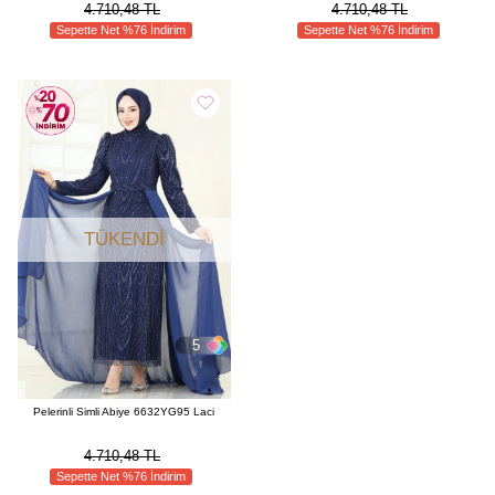
4.710,48 TL
4.710,48 TL
Sepette Net %76 İndirim
Sepette Net %76 İndirim
TÜKENDI
5
Pelerinli Simli Abiye 6632YG95 Laci
4.710,48 TL
Sepette Net %76 İndirim