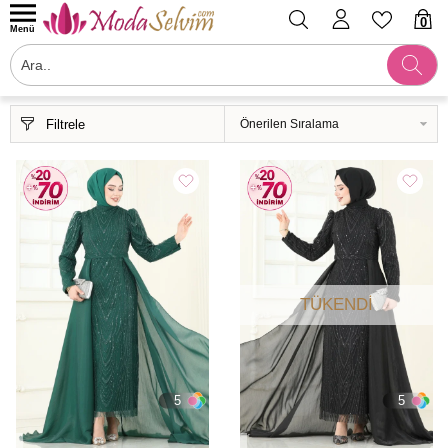
0
Menü
Filtrele
TÜKENDI
5
5