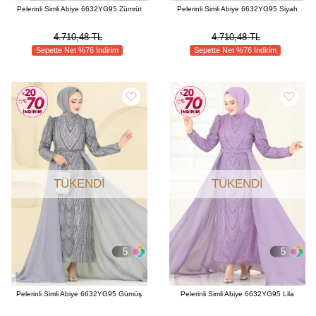
Pelerinli Simli Abiye 6632YG95 Zümrüt
Pelerinli Simli Abiye 6632YG95 Siyah
4.710,48 TL
4.710,48 TL
Sepette Net %76 İndirim
Sepette Net %76 İndirim
TÜKENDI
TÜKENDI
5
5
Pelerinli Simli Abiye 6632YG95 Gümüş
Pelerinli Simli Abiye 6632YG95 Lila