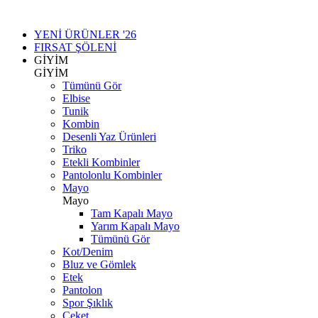
YENİ ÜRÜNLER '26
FIRSAT ŞÖLENİ
GİYİM
GİYİM
Tümünü Gör
Elbise
Tunik
Kombin
Desenli Yaz Ürünleri
Triko
Etekli Kombinler
Pantolonlu Kombinler
Mayo
Mayo
Tam Kapalı Mayo
Yarım Kapalı Mayo
Tümünü Gör
Kot/Denim
Bluz ve Gömlek
Etek
Pantolon
Spor Şıklık
Ceket