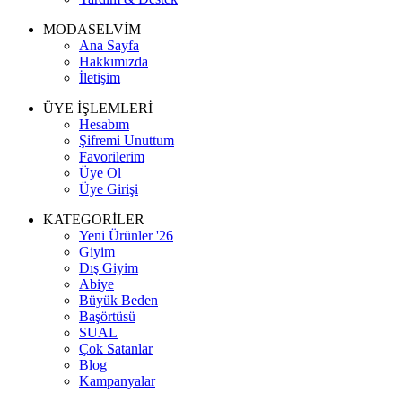
MODASELVİM
Ana Sayfa
Hakkımızda
İletişim
ÜYE İŞLEMLERİ
Hesabım
Şifremi Unuttum
Favorilerim
Üye Ol
Üye Girişi
KATEGORİLER
Yeni Ürünler '26
Giyim
Dış Giyim
Abiye
Büyük Beden
Başörtüsü
SUAL
Çok Satanlar
Blog
Kampanyalar