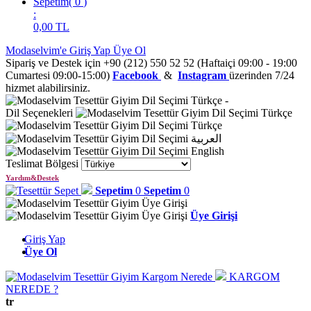
Sepetim
(
0
)
:
0,00
TL
Modaselvim'e Giriş Yap
Üye Ol
Sipariş ve Destek için +90 (212) 550 52 52 (Haftaiçi 09:00 - 19:00
Cumartesi 09:00-15:00)
Facebook
&
Instagram
üzerinden 7/24
hizmet alabilirsiniz.
Türkçe
-
Dil Seçenekleri
Türkçe
Türkçe
العربية
English
Teslimat Bölgesi
Yardım&Destek
Sepetim
0
Sepetim
0
Üye Girişi
Giriş Yap
Üye Ol
KARGOM
NEREDE ?
tr