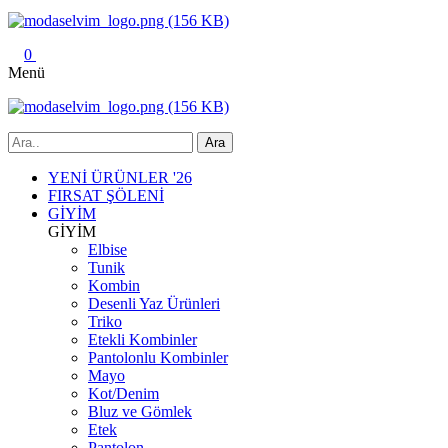
0
Menü
YENİ ÜRÜNLER '26
FIRSAT ŞÖLENİ
GİYİM
GİYİM
Elbise
Tunik
Kombin
Desenli Yaz Ürünleri
Triko
Etekli Kombinler
Pantolonlu Kombinler
Mayo
Kot/Denim
Bluz ve Gömlek
Etek
Pantolon