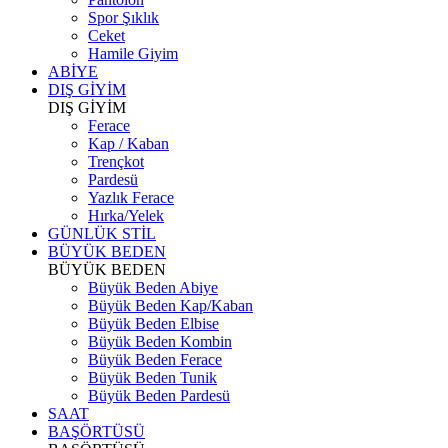
Spor Şıklık
Ceket
Hamile Giyim
ABİYE
DIŞ GİYİM
DIŞ GİYİM
Ferace
Kap / Kaban
Trençkot
Pardesü
Yazlık Ferace
Hırka/Yelek
GÜNLÜK STİL
BÜYÜK BEDEN
BÜYÜK BEDEN
Büyük Beden Abiye
Büyük Beden Kap/Kaban
Büyük Beden Elbise
Büyük Beden Kombin
Büyük Beden Ferace
Büyük Beden Tunik
Büyük Beden Pardesü
SAAT
BAŞÖRTÜSÜ