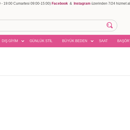
00 - 19:00 Cumartesi 09:00-15:00)
Facebook
&
Instagram
üzerinden 7/24 hizmet ala
DIŞ GİYİM
GÜNLÜK STİL
BÜYÜK BEDEN
SAAT
BAŞÖR