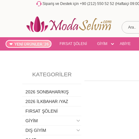
Sipariş ve Destek için +90 (212) 550 52 52 (Haftaiçi 09:
FIRSAT ŞÖLENİ
GİYİM
ABİYE
YENİ ÜRÜNLER '26
KATEGORILER
2026 SONBAHAR/KIŞ
2026 İLKBAHAR /YAZ
FIRSAT ŞÖLENİ
GİYİM
DIŞ GİYİM