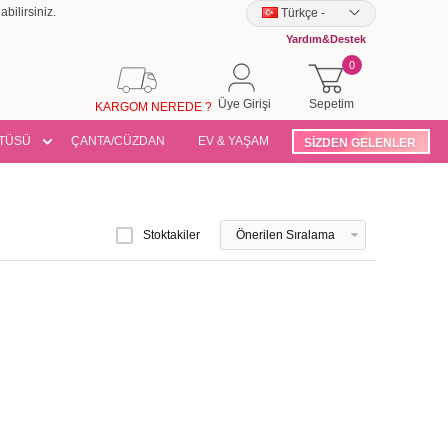
bilirsiniz.
Türkçe
-
Yardım&Destek
0
Üye Girişi
Sepetim
KARGOM NEREDE ?
TÜSÜ
ÇANTA/CÜZDAN
EV & YAŞAM
SİZDEN GELENLER
Stoktakiler