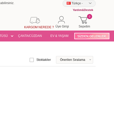
bilirsiniz.
Türkçe
-
Yardım&Destek
0
Üye Girişi
Sepetim
KARGOM NEREDE ?
TÜSÜ
ÇANTA/CÜZDAN
EV & YAŞAM
SİZDEN GELENLER
Stoktakiler