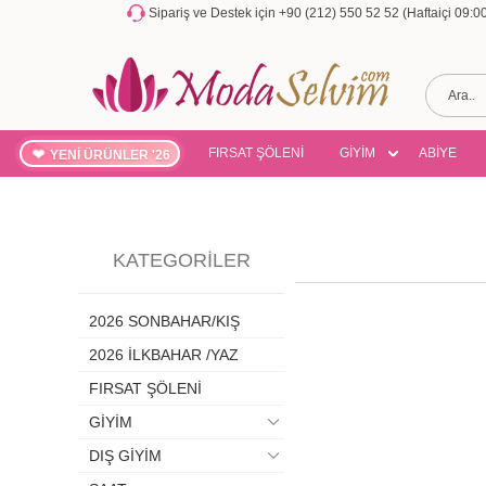
Sipariş ve Destek için +90 (212) 550 52 52 (Haftaiçi 09:
FIRSAT ŞÖLENİ
GİYİM
ABİYE
YENİ ÜRÜNLER '26
KATEGORILER
2026 SONBAHAR/KIŞ
2026 İLKBAHAR /YAZ
FIRSAT ŞÖLENİ
GİYİM
DIŞ GİYİM