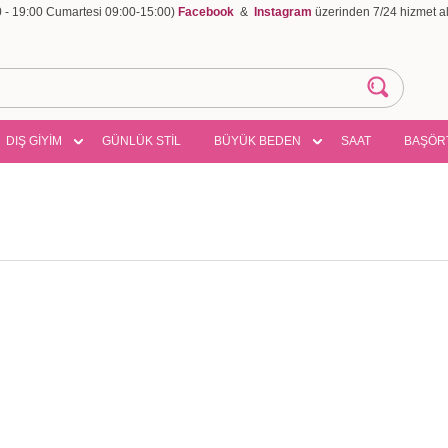
00 - 19:00 Cumartesi 09:00-15:00)
Facebook
&
Instagram
üzerinden 7/24 hizmet ala
DIŞ GİYİM
GÜNLÜK STİL
BÜYÜK BEDEN
SAAT
BAŞÖR