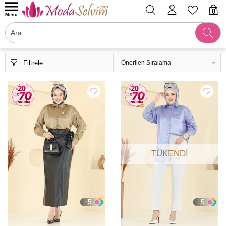
0
Menü
Filtrele
TÜKENDI
5
5