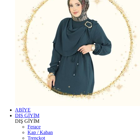
ABİYE
DIŞ GİYİM
DIŞ GİYİM
Ferace
Kap / Kaban
Trençkot