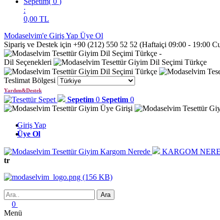
Sepetim
(
0
)
:
0,00
TL
Modaselvim'e Giriş Yap
Üye Ol
Sipariş ve Destek için +90 (212) 550 52 52 (Haftaiçi 09:00 - 19:00 
Türkçe
-
Dil Seçenekleri
Türkçe
Türkçe
Teslimat Bölgesi
Yardım&Destek
Sepetim
0
Sepetim
0
Giriş Yap
Üye Ol
KARGOM NERE
tr
0
Menü