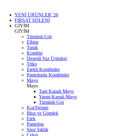
YENİ ÜRÜNLER '26
FIRSAT ŞÖLENİ
GİYİM
GİYİM
Tümünü Gör
Elbise
Tunik
Kombin
Desenli Yaz Ürünleri
Triko
Etekli Kombinler
Pantolonlu Kombinler
Mayo
Mayo
Tam Kapalı Mayo
Yarım Kapalı Mayo
Tümünü Gör
Kot/Denim
Bluz ve Gömlek
Etek
Pantolon
Spor Şıklık
Ceket