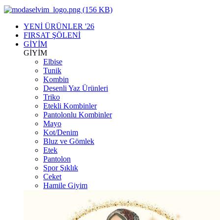
YENİ ÜRÜNLER '26
FIRSAT ŞÖLENİ
GİYİM
GİYİM
Elbise
Tunik
Kombin
Desenli Yaz Ürünleri
Triko
Etekli Kombinler
Pantolonlu Kombinler
Mayo
Kot/Denim
Bluz ve Gömlek
Etek
Pantolon
Spor Şıklık
Ceket
Hamile Giyim