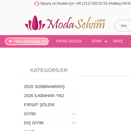
Sipariş ve Destek için +90 (212) 550 52 52 (Haftaiçi 09:
FIRSAT ŞÖLENİ
GİYİM
ABİYE
YENİ ÜRÜNLER '26
KATEGORILER
2026 SONBAHAR/KIŞ
2026 İLKBAHAR /YAZ
FIRSAT ŞÖLENİ
GİYİM
DIŞ GİYİM