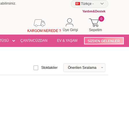
bilirsiniz.
Türkçe
-
Yardım&Destek
0
Üye Girişi
Sepetim
KARGOM NEREDE ?
TÜSÜ
ÇANTA/CÜZDAN
EV & YAŞAM
SİZDEN GELENLER
Stoktakiler