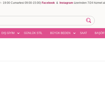
00 - 19:00 Cumartesi 09:00-15:00)
Facebook
&
Instagram
üzerinden 7/24 hizmet ala
DIŞ GİYİM
GÜNLÜK STİL
BÜYÜK BEDEN
SAAT
BAŞÖR