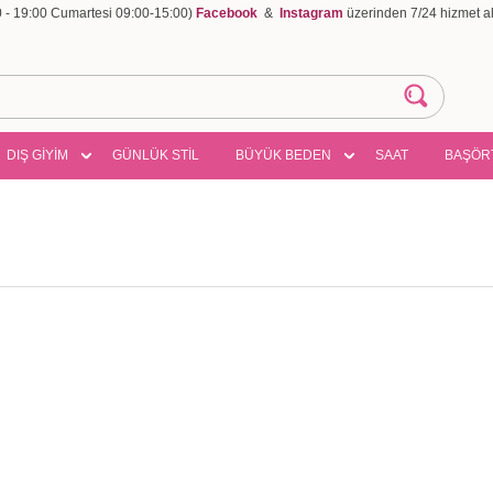
00 - 19:00 Cumartesi 09:00-15:00)
Facebook
&
Instagram
üzerinden 7/24 hizmet ala
DIŞ GİYİM
GÜNLÜK STİL
BÜYÜK BEDEN
SAAT
BAŞÖR