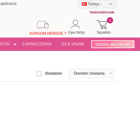
bilirsiniz.
Türkçe
-
Yardım&Destek
0
Üye Girişi
Sepetim
KARGOM NEREDE ?
TÜSÜ
ÇANTA/CÜZDAN
EV & YAŞAM
SİZDEN GELENLER
Stoktakiler