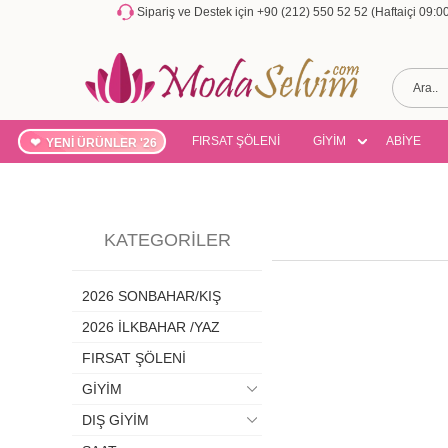
Sipariş ve Destek için +90 (212) 550 52 52 (Haftaiçi 09:
FIRSAT ŞÖLENİ
GİYİM
ABİYE
YENİ ÜRÜNLER '26
KATEGORILER
2026 SONBAHAR/KIŞ
2026 İLKBAHAR /YAZ
FIRSAT ŞÖLENİ
GİYİM
DIŞ GİYİM