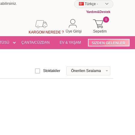
bilirsiniz.
Türkçe
-
Yardım&Destek
0
Üye Girişi
Sepetim
KARGOM NEREDE ?
TÜSÜ
ÇANTA/CÜZDAN
EV & YAŞAM
SİZDEN GELENLER
Stoktakiler