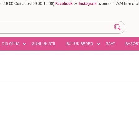
00 - 19:00 Cumartesi 09:00-15:00)
Facebook
&
Instagram
üzerinden 7/24 hizmet ala
DIŞ GİYİM
GÜNLÜK STİL
BÜYÜK BEDEN
SAAT
BAŞÖR