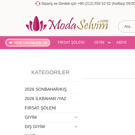
Sipariş ve Destek için +90 (212) 550 52 52 (Haftaiçi 09:
FIRSAT ŞÖLENİ
GİYİM
ABİYE
YENİ ÜRÜNLER '26
KATEGORILER
2026 SONBAHAR/KIŞ
2026 İLKBAHAR /YAZ
FIRSAT ŞÖLENİ
GİYİM
DIŞ GİYİM