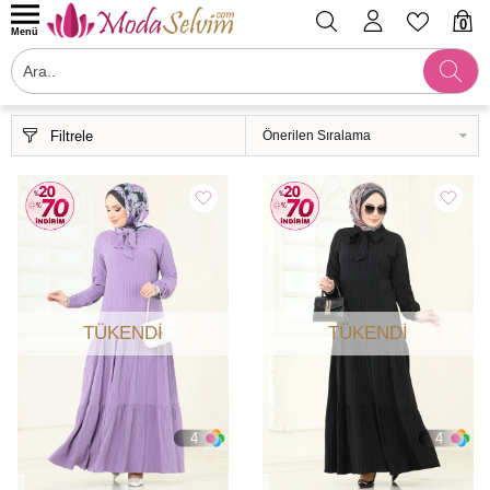
0
Menü
Filtrele
TÜKENDI
TÜKENDI
4
4