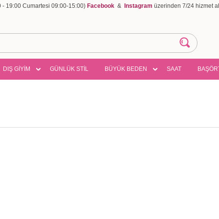
00 - 19:00 Cumartesi 09:00-15:00)
Facebook
&
Instagram
üzerinden 7/24 hizmet ala
DIŞ GİYİM
GÜNLÜK STİL
BÜYÜK BEDEN
SAAT
BAŞÖR