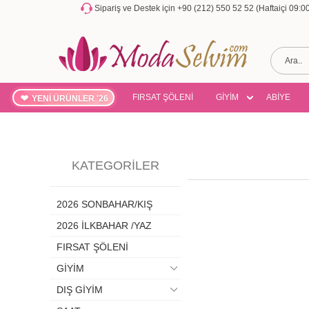
Sipariş ve Destek için +90 (212) 550 52 52 (Haftaiçi 09:
FIRSAT ŞÖLENİ
GİYİM
ABİYE
YENİ ÜRÜNLER '26
KATEGORILER
2026 SONBAHAR/KIŞ
2026 İLKBAHAR /YAZ
FIRSAT ŞÖLENİ
GİYİM
DIŞ GİYİM