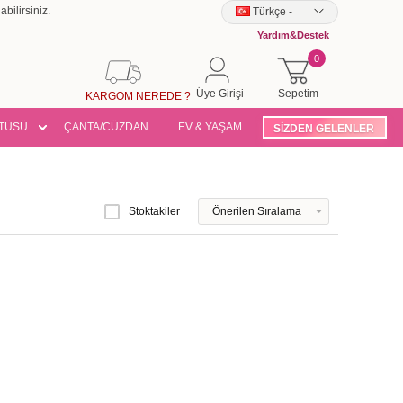
bilirsiniz.
Türkçe
-
Yardım&Destek
0
Üye Girişi
Sepetim
KARGOM NEREDE ?
TÜSÜ
ÇANTA/CÜZDAN
EV & YAŞAM
SİZDEN GELENLER
Stoktakiler