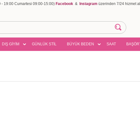
00 - 19:00 Cumartesi 09:00-15:00)
Facebook
&
Instagram
üzerinden 7/24 hizmet ala
DIŞ GİYİM
GÜNLÜK STİL
BÜYÜK BEDEN
SAAT
BAŞÖR