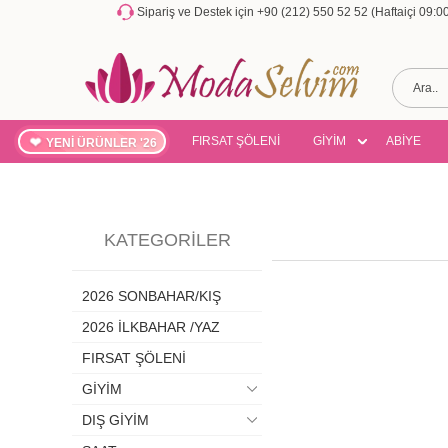
Sipariş ve Destek için +90 (212) 550 52 52 (Haftaiçi 09:
FIRSAT ŞÖLENİ
GİYİM
ABİYE
YENİ ÜRÜNLER '26
KATEGORILER
2026 SONBAHAR/KIŞ
2026 İLKBAHAR /YAZ
FIRSAT ŞÖLENİ
GİYİM
DIŞ GİYİM