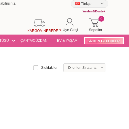
bilirsiniz.
Türkçe
-
Yardım&Destek
0
Üye Girişi
Sepetim
KARGOM NEREDE ?
TÜSÜ
ÇANTA/CÜZDAN
EV & YAŞAM
SİZDEN GELENLER
Stoktakiler