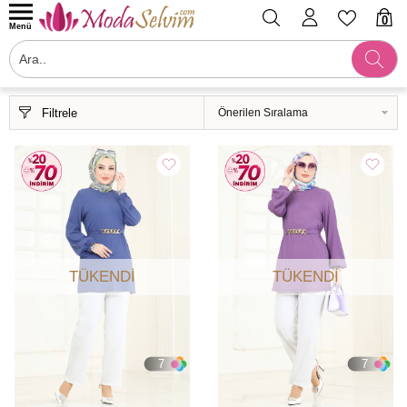
0
Menü
Filtrele
TÜKENDI
TÜKENDI
7
7