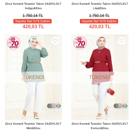
Zincir Kemerli Tesettür Takım 344DVL817
Zincir Kemerli Tesettür Takım 344DVL817
İndigo&Ekru
Lila&Ekru
1.750,14 TL
1.750,14 TL
Sepette Net %76 İndirim
Sepette Net %76 İndirim
420,03 TL
420,03 TL
TÜKENDI
TÜKENDI
7
7
Zincir Kemerli Tesettür Takım 344DVL817
Zincir Kemerli Tesettür Takım 344DVL817
Mint&Ekru
Kırmızı&Ekru