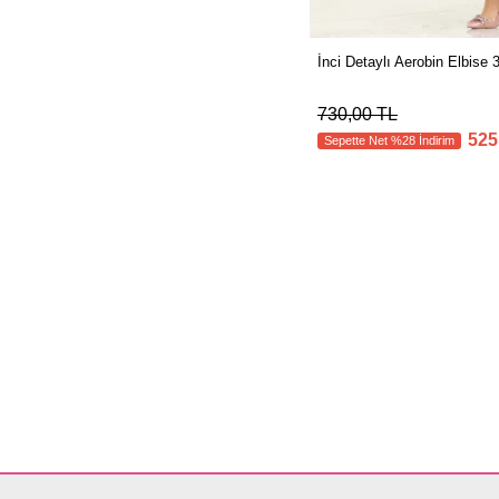
İnci Detaylı Aerobin Elbis
730,00 TL
525
Sepette Net %28 İndirim