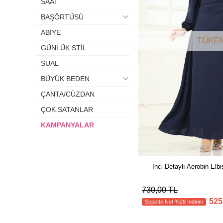
SAAT
BAŞÖRTÜSÜ
ABİYE
TÜKEN
GÜNLÜK STİL
SUAL
BÜYÜK BEDEN
ÇANTA/CÜZDAN
ÇOK SATANLAR
KAMPANYALAR
İnci Detaylı Aerobin El
730,00 TL
525
Sepette Net %28 İndirim