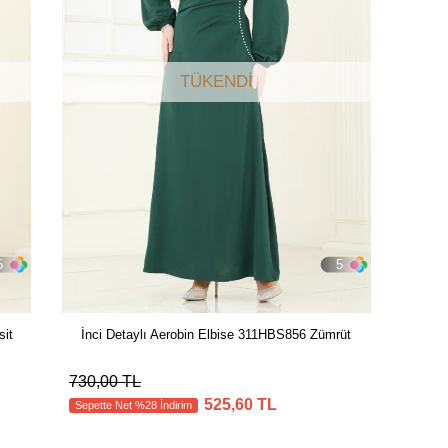
TÜKENDI
5
5
sit
İnci Detaylı Aerobin Elbise 311HBS856 Zümrüt
730,00 TL
525,60 TL
Sepette Net %28 İndirim