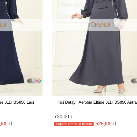
DI
TÜKENDI
5
bise 311HBS856 Laci
İnci Detaylı Aerobin Elbise 311HBS856 Antra
730,00 TL
,60 TL
525,60 TL
Sepette Net %28 İndirim