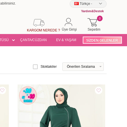
bilirsiniz.
Türkçe
-
Yardım&Destek
0
Üye Girişi
Sepetim
KARGOM NEREDE ?
TÜSÜ
ÇANTA/CÜZDAN
EV & YAŞAM
SİZDEN GELENLER
Stoktakiler