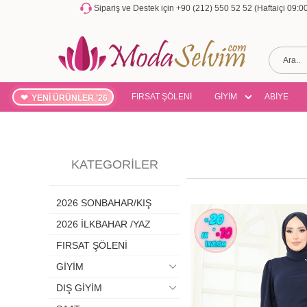
Sipariş ve Destek için +90 (212) 550 52 52 (Haftaiçi 09:
FIRSAT ŞÖLENİ
GİYİM
ABİYE
YENİ ÜRÜNLER '26
KATEGORILER
2026 SONBAHAR/KIŞ
2026 İLKBAHAR /YAZ
FIRSAT ŞÖLENİ
GİYİM
DIŞ GİYİM