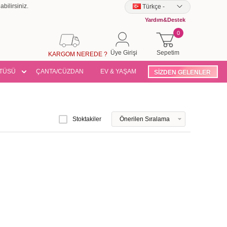
bilirsiniz.
Türkçe
-
Yardım&Destek
0
Üye Girişi
Sepetim
KARGOM NEREDE ?
TÜSÜ
ÇANTA/CÜZDAN
EV & YAŞAM
SİZDEN GELENLER
Stoktakiler