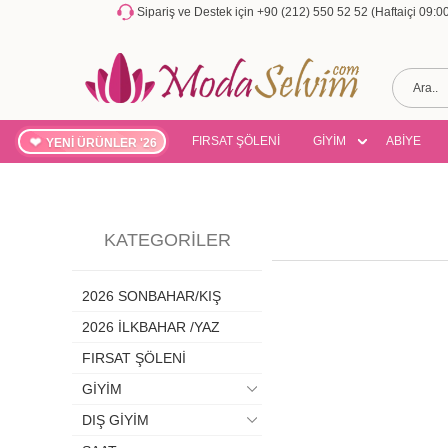
Sipariş ve Destek için +90 (212) 550 52 52 (Haftaiçi 09:
FIRSAT ŞÖLENİ
GİYİM
ABİYE
YENİ ÜRÜNLER '26
KATEGORILER
2026 SONBAHAR/KIŞ
2026 İLKBAHAR /YAZ
FIRSAT ŞÖLENİ
GİYİM
DIŞ GİYİM