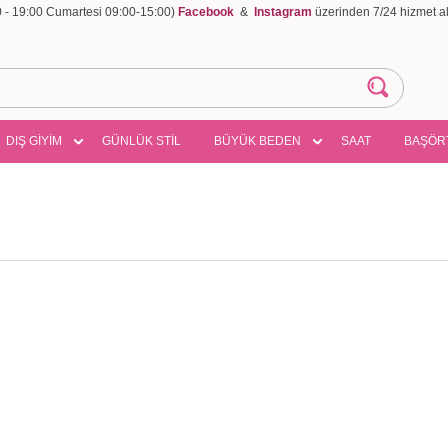
00 - 19:00 Cumartesi 09:00-15:00)
Facebook
&
Instagram
üzerinden 7/24 hizmet ala
DIŞ GİYİM
GÜNLÜK STİL
BÜYÜK BEDEN
SAAT
BAŞÖR