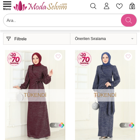
0
Menü
Filtrele
TÜKENDI
TÜKENDI
4
4