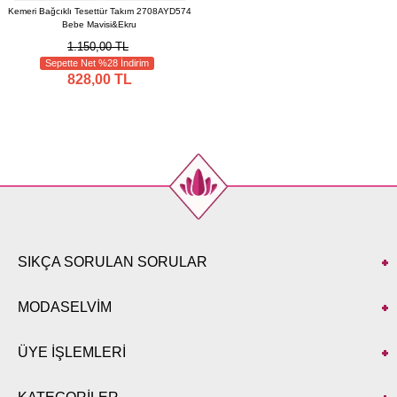
Kemeri Bağcıklı Tesettür Takım 2708AYD574
Bebe Mavisi&Ekru
1.150,00 TL
Sepette Net %28 İndirim
828,00 TL
SIKÇA SORULAN SORULAR
MODASELVİM
ÜYE İŞLEMLERİ