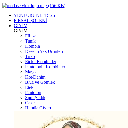
YENİ ÜRÜNLER '26
FIRSAT ŞÖLENİ
GİYİM
GİYİM
Elbise
Tunik
Kombin
Desenli Yaz Ürünleri
Triko
Etekli Kombinler
Pantolonlu Kombinler
Mayo
Kot/Denim
Bluz ve Gömlek
Etek
Pantolon
Spor Şıklık
Ceket
Hamile Giyim