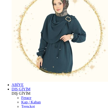
ABİYE
DIŞ GİYİM
DIŞ GİYİM
Ferace
Kap / Kaban
Trençkot