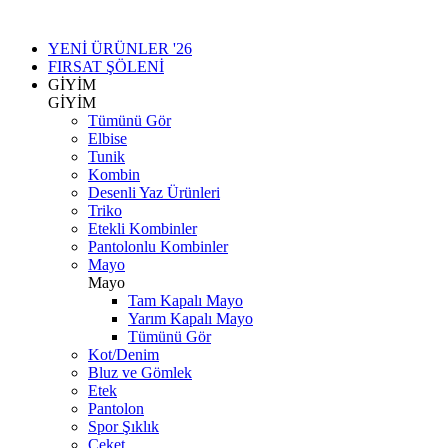
YENİ ÜRÜNLER '26
FIRSAT ŞÖLENİ
GİYİM
GİYİM
Tümünü Gör
Elbise
Tunik
Kombin
Desenli Yaz Ürünleri
Triko
Etekli Kombinler
Pantolonlu Kombinler
Mayo
Mayo
Tam Kapalı Mayo
Yarım Kapalı Mayo
Tümünü Gör
Kot/Denim
Bluz ve Gömlek
Etek
Pantolon
Spor Şıklık
Ceket