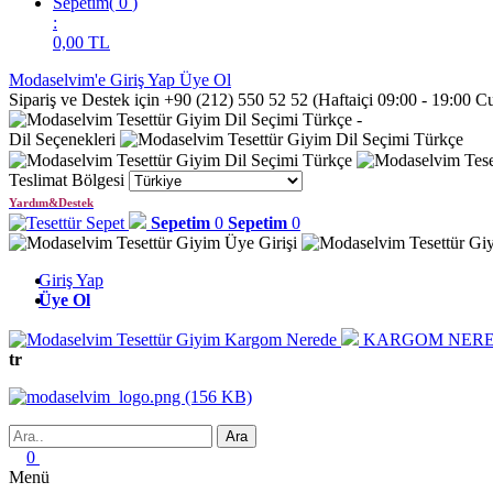
Sepetim
(
0
)
:
0,00
TL
Modaselvim'e Giriş Yap
Üye Ol
Sipariş ve Destek için +90 (212) 550 52 52 (Haftaiçi 09:00 - 19:00 
Türkçe
-
Dil Seçenekleri
Türkçe
Türkçe
Teslimat Bölgesi
Yardım&Destek
Sepetim
0
Sepetim
0
Giriş Yap
Üye Ol
KARGOM NERE
tr
0
Menü