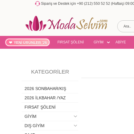
Sipariş ve Destek için +90 (212) 550 52 52 (Haftaiçi 09:
FIRSAT ŞÖLENİ
GİYİM
ABİYE
YENİ ÜRÜNLER '26
KATEGORILER
2026 SONBAHAR/KIŞ
2026 İLKBAHAR /YAZ
FIRSAT ŞÖLENİ
GİYİM
DIŞ GİYİM