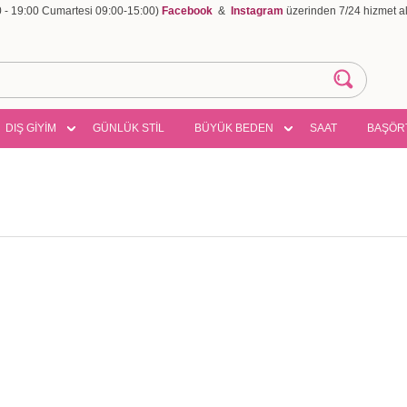
00 - 19:00 Cumartesi 09:00-15:00)
Facebook
&
Instagram
üzerinden 7/24 hizmet ala
DIŞ GİYİM
GÜNLÜK STİL
BÜYÜK BEDEN
SAAT
BAŞÖR