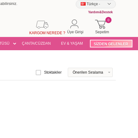
bilirsiniz.
Türkçe
-
Yardım&Destek
0
Üye Girişi
Sepetim
KARGOM NEREDE ?
TÜSÜ
ÇANTA/CÜZDAN
EV & YAŞAM
SİZDEN GELENLER
Stoktakiler