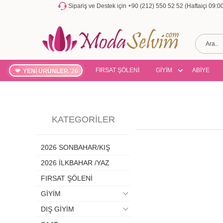
Sipariş ve Destek için +90 (212) 550 52 52 (Haftaiçi 09:
FIRSAT ŞÖLENİ
GİYİM
ABİYE
YENİ ÜRÜNLER '26
KATEGORILER
2026 SONBAHAR/KIŞ
2026 İLKBAHAR /YAZ
FIRSAT ŞÖLENİ
GİYİM
DIŞ GİYİM