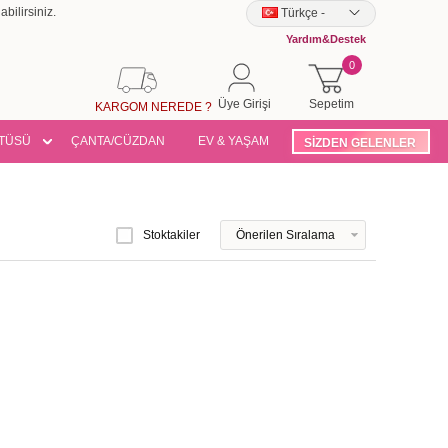
bilirsiniz.
Türkçe
-
Yardım&Destek
0
Üye Girişi
Sepetim
KARGOM NEREDE ?
TÜSÜ
ÇANTA/CÜZDAN
EV & YAŞAM
SİZDEN GELENLER
Stoktakiler