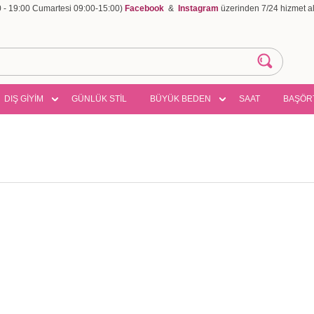
00 - 19:00 Cumartesi 09:00-15:00)
Facebook
&
Instagram
üzerinden 7/24 hizmet ala
DIŞ GİYİM
GÜNLÜK STİL
BÜYÜK BEDEN
SAAT
BAŞÖR