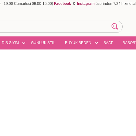
00 - 19:00 Cumartesi 09:00-15:00)
Facebook
&
Instagram
üzerinden 7/24 hizmet ala
DIŞ GİYİM
GÜNLÜK STİL
BÜYÜK BEDEN
SAAT
BAŞÖR