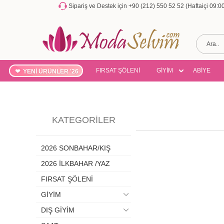
Sipariş ve Destek için +90 (212) 550 52 52 (Haftaiçi 09:
FIRSAT ŞÖLENİ
GİYİM
ABİYE
YENİ ÜRÜNLER '26
KATEGORILER
2026 SONBAHAR/KIŞ
2026 İLKBAHAR /YAZ
FIRSAT ŞÖLENİ
GİYİM
DIŞ GİYİM