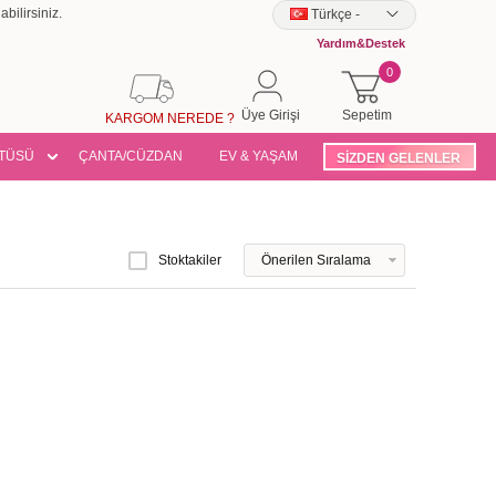
bilirsiniz.
Türkçe
-
Yardım&Destek
0
Üye Girişi
Sepetim
KARGOM NEREDE ?
TÜSÜ
ÇANTA/CÜZDAN
EV & YAŞAM
SİZDEN GELENLER
Stoktakiler