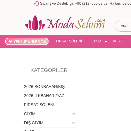
Sipariş ve Destek için +90 (212) 550 52 52 (Haftaiçi 09:
FIRSAT ŞÖLENİ
GİYİM
ABİYE
YENİ ÜRÜNLER '26
KATEGORILER
2026 SONBAHAR/KIŞ
2026 İLKBAHAR /YAZ
FIRSAT ŞÖLENİ
GİYİM
DIŞ GİYİM