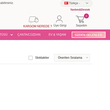
bilirsiniz.
Türkçe
-
Yardım&Destek
0
Üye Girişi
Sepetim
KARGOM NEREDE ?
TÜSÜ
ÇANTA/CÜZDAN
EV & YAŞAM
SİZDEN GELENLER
Stoktakiler