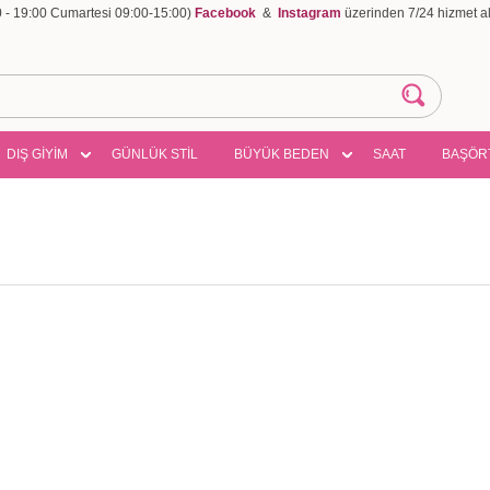
00 - 19:00 Cumartesi 09:00-15:00)
Facebook
&
Instagram
üzerinden 7/24 hizmet ala
DIŞ GİYİM
GÜNLÜK STİL
BÜYÜK BEDEN
SAAT
BAŞÖR