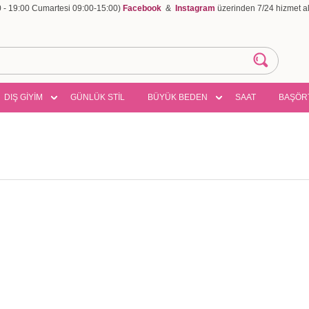
00 - 19:00 Cumartesi 09:00-15:00)
Facebook
&
Instagram
üzerinden 7/24 hizmet ala
DIŞ GİYİM
GÜNLÜK STİL
BÜYÜK BEDEN
SAAT
BAŞÖR