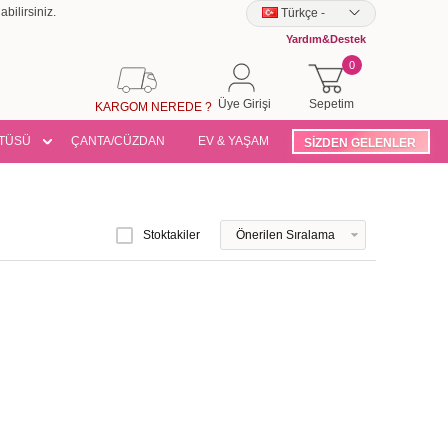
bilirsiniz.
Türkçe
-
Yardım&Destek
0
Üye Girişi
Sepetim
KARGOM NEREDE ?
TÜSÜ
ÇANTA/CÜZDAN
EV & YAŞAM
SİZDEN GELENLER
Stoktakiler