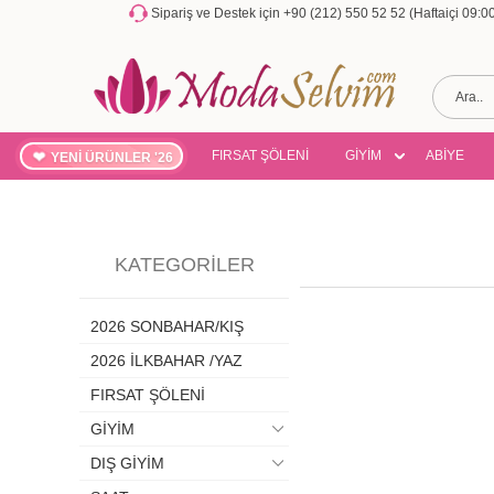
Sipariş ve Destek için +90 (212) 550 52 52 (Haftaiçi 09:
FIRSAT ŞÖLENİ
GİYİM
ABİYE
YENİ ÜRÜNLER '26
KATEGORILER
2026 SONBAHAR/KIŞ
2026 İLKBAHAR /YAZ
FIRSAT ŞÖLENİ
GİYİM
DIŞ GİYİM