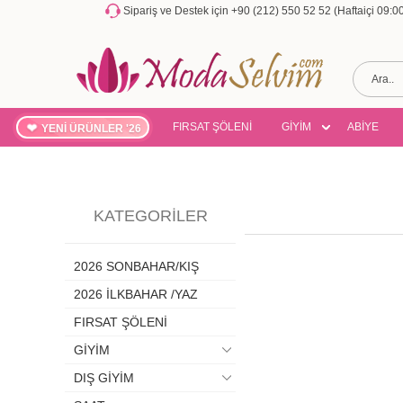
Sipariş ve Destek için +90 (212) 550 52 52 (Haftaiçi 09:
FIRSAT ŞÖLENİ
GİYİM
ABİYE
YENİ ÜRÜNLER '26
KATEGORILER
2026 SONBAHAR/KIŞ
2026 İLKBAHAR /YAZ
FIRSAT ŞÖLENİ
GİYİM
DIŞ GİYİM