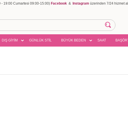
00 - 19:00 Cumartesi 09:00-15:00)
Facebook
&
Instagram
üzerinden 7/24 hizmet ala
DIŞ GİYİM
GÜNLÜK STİL
BÜYÜK BEDEN
SAAT
BAŞÖR