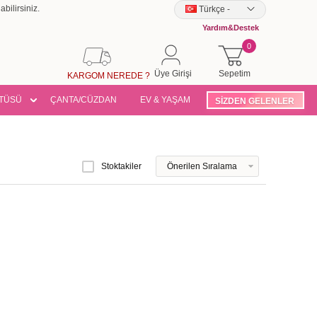
bilirsiniz.
Türkçe
-
Yardım&Destek
0
Üye Girişi
Sepetim
KARGOM NEREDE ?
TÜSÜ
ÇANTA/CÜZDAN
EV & YAŞAM
SİZDEN GELENLER
Stoktakiler