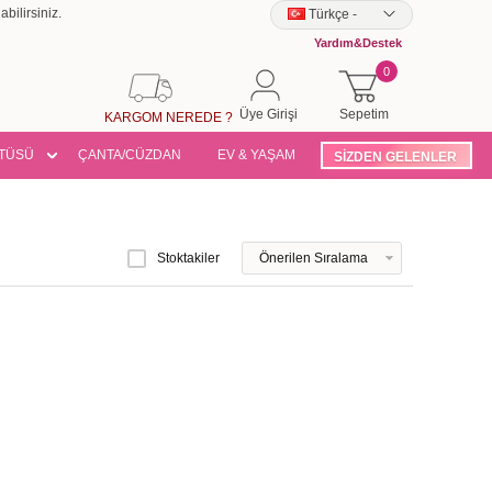
bilirsiniz.
Türkçe
-
Yardım&Destek
0
Üye Girişi
Sepetim
KARGOM NEREDE ?
TÜSÜ
ÇANTA/CÜZDAN
EV & YAŞAM
SİZDEN GELENLER
Stoktakiler