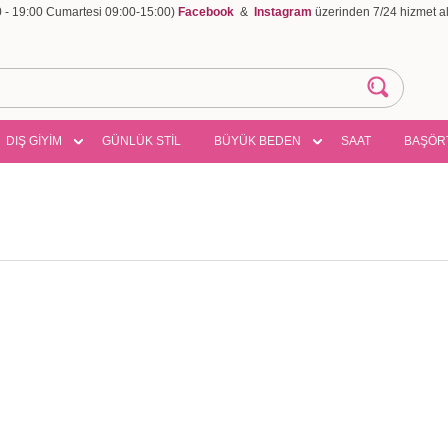
00 - 19:00 Cumartesi 09:00-15:00)
Facebook
&
Instagram
üzerinden 7/24 hizmet ala
DIŞ GİYİM
GÜNLÜK STİL
BÜYÜK BEDEN
SAAT
BAŞÖR