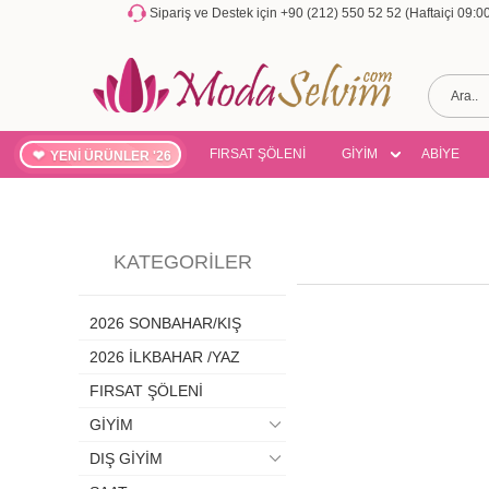
Sipariş ve Destek için +90 (212) 550 52 52 (Haftaiçi 09:
FIRSAT ŞÖLENİ
GİYİM
ABİYE
YENİ ÜRÜNLER '26
KATEGORILER
2026 SONBAHAR/KIŞ
2026 İLKBAHAR /YAZ
FIRSAT ŞÖLENİ
GİYİM
DIŞ GİYİM