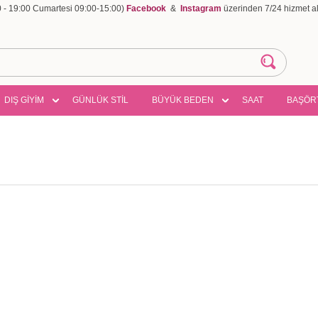
00 - 19:00 Cumartesi 09:00-15:00)
Facebook
&
Instagram
üzerinden 7/24 hizmet ala
DIŞ GİYİM
GÜNLÜK STİL
BÜYÜK BEDEN
SAAT
BAŞÖR