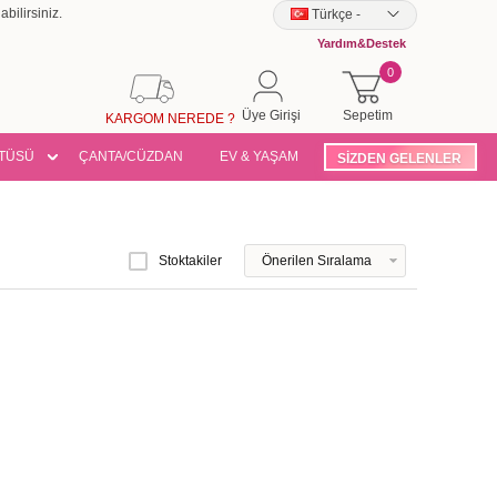
bilirsiniz.
Türkçe
-
Yardım&Destek
0
Üye Girişi
Sepetim
KARGOM NEREDE ?
TÜSÜ
ÇANTA/CÜZDAN
EV & YAŞAM
SİZDEN GELENLER
Stoktakiler