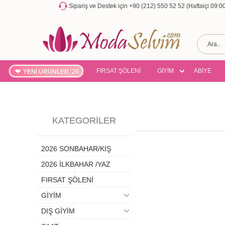
Sipariş ve Destek için +90 (212) 550 52 52 (Haftaiçi 09:
FIRSAT ŞÖLENİ
GİYİM
ABİYE
YENİ ÜRÜNLER '26
KATEGORILER
2026 SONBAHAR/KIŞ
2026 İLKBAHAR /YAZ
FIRSAT ŞÖLENİ
GİYİM
DIŞ GİYİM