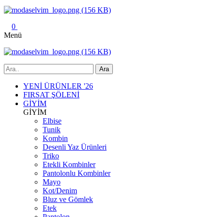
0
Menü
YENİ ÜRÜNLER '26
FIRSAT ŞÖLENİ
GİYİM
GİYİM
Elbise
Tunik
Kombin
Desenli Yaz Ürünleri
Triko
Etekli Kombinler
Pantolonlu Kombinler
Mayo
Kot/Denim
Bluz ve Gömlek
Etek
Pantolon