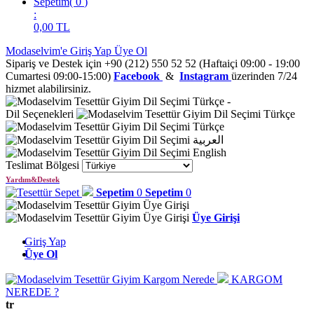
Sepetim
(
0
)
:
0,00
TL
Modaselvim'e Giriş Yap
Üye Ol
Sipariş ve Destek için +90 (212) 550 52 52 (Haftaiçi 09:00 - 19:00
Cumartesi 09:00-15:00)
Facebook
&
Instagram
üzerinden 7/24
hizmet alabilirsiniz.
Türkçe
-
Dil Seçenekleri
Türkçe
Türkçe
العربية
English
Teslimat Bölgesi
Yardım&Destek
Sepetim
0
Sepetim
0
Üye Girişi
Giriş Yap
Üye Ol
KARGOM
NEREDE ?
tr