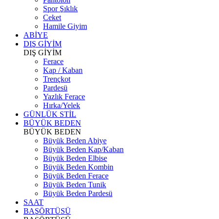
Spor Şıklık
Ceket
Hamile Giyim
ABİYE
DIŞ GİYİM
DIŞ GİYİM
Ferace
Kap / Kaban
Trençkot
Pardesü
Yazlık Ferace
Hırka/Yelek
GÜNLÜK STİL
BÜYÜK BEDEN
BÜYÜK BEDEN
Büyük Beden Abiye
Büyük Beden Kap/Kaban
Büyük Beden Elbise
Büyük Beden Kombin
Büyük Beden Ferace
Büyük Beden Tunik
Büyük Beden Pardesü
SAAT
BAŞÖRTÜSÜ