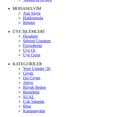
MODASELVİM
Ana Sayfa
Hakkımızda
İletişim
ÜYE İŞLEMLERİ
Hesabım
Şifremi Unuttum
Favorilerim
Üye Ol
Üye Girişi
KATEGORİLER
Yeni Ürünler '26
Giyim
Dış Giyim
Abiye
Büyük Beden
Başörtüsü
SUAL
Çok Satanlar
Blog
Kampanyalar