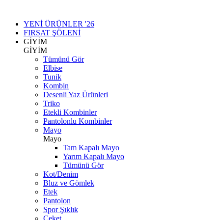
YENİ ÜRÜNLER '26
FIRSAT ŞÖLENİ
GİYİM
GİYİM
Tümünü Gör
Elbise
Tunik
Kombin
Desenli Yaz Ürünleri
Triko
Etekli Kombinler
Pantolonlu Kombinler
Mayo
Mayo
Tam Kapalı Mayo
Yarım Kapalı Mayo
Tümünü Gör
Kot/Denim
Bluz ve Gömlek
Etek
Pantolon
Spor Şıklık
Ceket