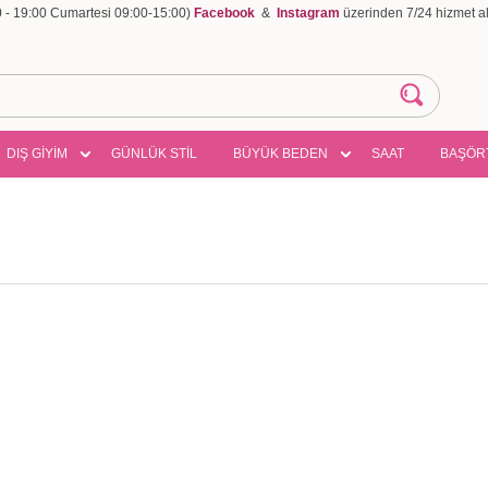
00 - 19:00 Cumartesi 09:00-15:00)
Facebook
&
Instagram
üzerinden 7/24 hizmet ala
DIŞ GİYİM
GÜNLÜK STİL
BÜYÜK BEDEN
SAAT
BAŞÖR