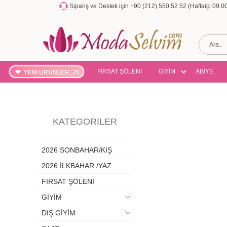
Sipariş ve Destek için +90 (212) 550 52 52 (Haftaiçi 09:
FIRSAT ŞÖLENİ
GİYİM
ABİYE
YENİ ÜRÜNLER '26
KATEGORILER
2026 SONBAHAR/KIŞ
2026 İLKBAHAR /YAZ
FIRSAT ŞÖLENİ
GİYİM
DIŞ GİYİM