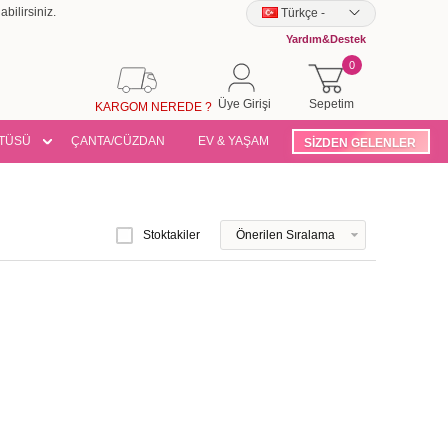
bilirsiniz.
Türkçe
-
Yardım&Destek
0
Üye Girişi
Sepetim
KARGOM NEREDE ?
TÜSÜ
ÇANTA/CÜZDAN
EV & YAŞAM
SİZDEN GELENLER
Stoktakiler