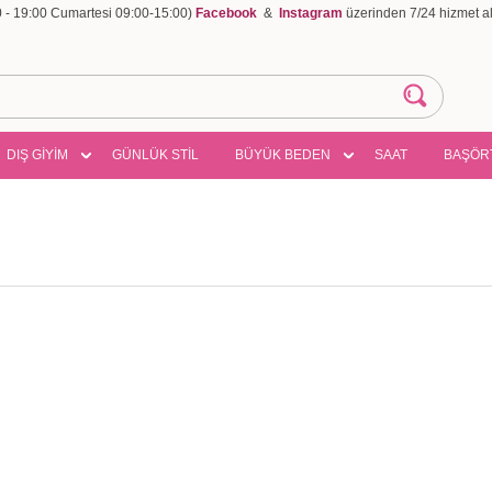
00 - 19:00 Cumartesi 09:00-15:00)
Facebook
&
Instagram
üzerinden 7/24 hizmet ala
DIŞ GİYİM
GÜNLÜK STİL
BÜYÜK BEDEN
SAAT
BAŞÖR