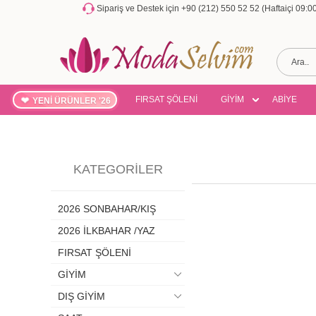
Sipariş ve Destek için +90 (212) 550 52 52 (Haftaiçi 09:
FIRSAT ŞÖLENİ
GİYİM
ABİYE
YENİ ÜRÜNLER '26
KATEGORILER
2026 SONBAHAR/KIŞ
2026 İLKBAHAR /YAZ
FIRSAT ŞÖLENİ
GİYİM
DIŞ GİYİM