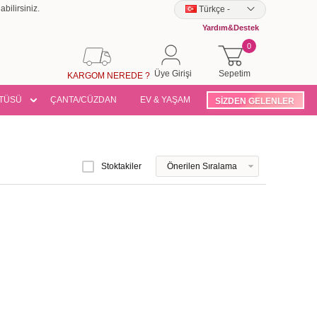
bilirsiniz.
Türkçe
-
Yardım&Destek
0
Üye Girişi
Sepetim
KARGOM NEREDE ?
TÜSÜ
ÇANTA/CÜZDAN
EV & YAŞAM
SİZDEN GELENLER
Stoktakiler