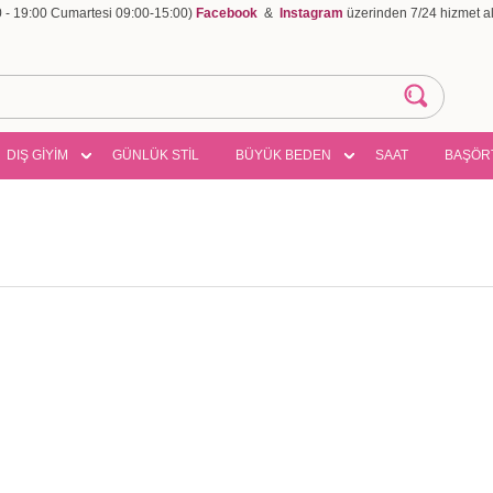
00 - 19:00 Cumartesi 09:00-15:00)
Facebook
&
Instagram
üzerinden 7/24 hizmet ala
DIŞ GİYİM
GÜNLÜK STİL
BÜYÜK BEDEN
SAAT
BAŞÖR