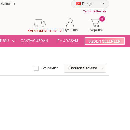
bilirsiniz.
Türkçe
-
Yardım&Destek
0
Üye Girişi
Sepetim
KARGOM NEREDE ?
TÜSÜ
ÇANTA/CÜZDAN
EV & YAŞAM
SİZDEN GELENLER
Stoktakiler