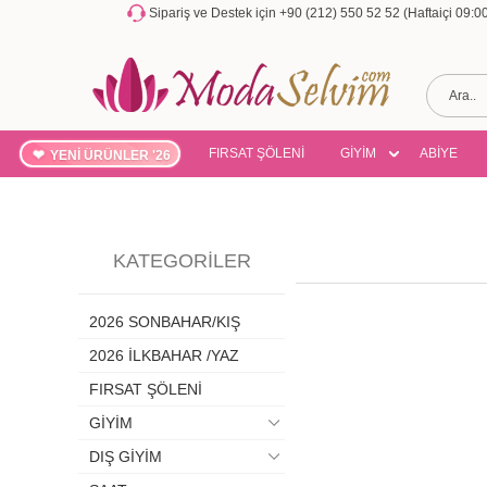
Sipariş ve Destek için +90 (212) 550 52 52 (Haftaiçi 09:
FIRSAT ŞÖLENİ
GİYİM
ABİYE
YENİ ÜRÜNLER '26
KATEGORILER
2026 SONBAHAR/KIŞ
2026 İLKBAHAR /YAZ
FIRSAT ŞÖLENİ
GİYİM
DIŞ GİYİM