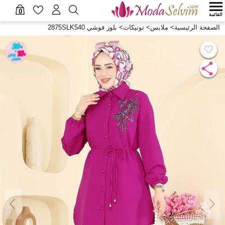
0
القائمة
الصفحة الرئيسية
>
ملابس
>
تونيكات
>
بلوز فوشي 2875SLK540