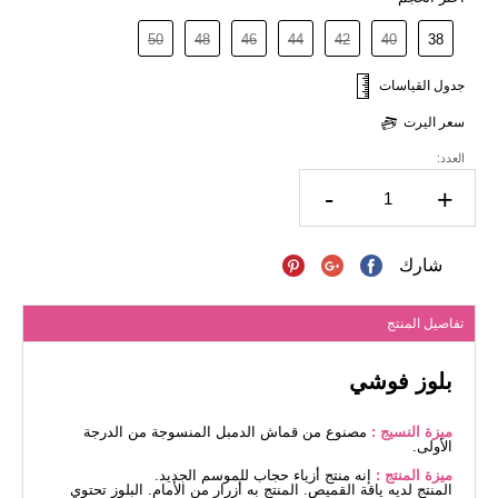
50
48
46
44
42
40
38
جدول القياسات
سعر اليرت
العدد:
-
+
شارك
تفاصيل المنتج
بلوز فوشي
ميزة النسيج :
مصنوع من قماش الدمبل المنسوجة من الدرجة
الأولى.
ميزة المنتج :
إنه منتج أزياء حجاب للموسم الجديد.
المنتج لديه ياقة القميص. المنتج به أزرار من الأمام. البلوز تحتوي