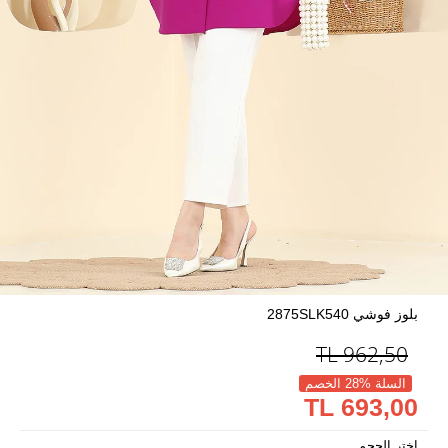
بلوز فوشي 2875SLK540
TL
962,50
السلة %28 الخصم
693,00 TL
اختر الحجم