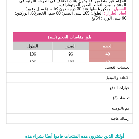
الحزام غير متضمن. قد يكون هناك اختلاف في الدرجة اللونية في
المنتج بسبب التقاط الصور الفوتوغرافية.
الغسيل :
يمكن غسلها عند 30 درجة دون كتابة. (غسيل دقيق)
أبعاد الطراز :
الطول: 165 سم، الصدر: 80 سم، الخصر68، الوركين:
96 سم، الوزن: 54كغ
بلوز مقاسات الحجم (سم)
الحجم
الصدر
الطول
106
96
40
106
102
42
تعليمات الغسيل
106
104
44
الاعادة و التبديل
106
108
46
106
110
48
خيارات الدفع
106
116
50
تعليقات(2)
قم بالتوصية
رسالة عاجلة
أولئك الذين يشترون هذه المنتجات قاموا أيضًا بشراء هذه