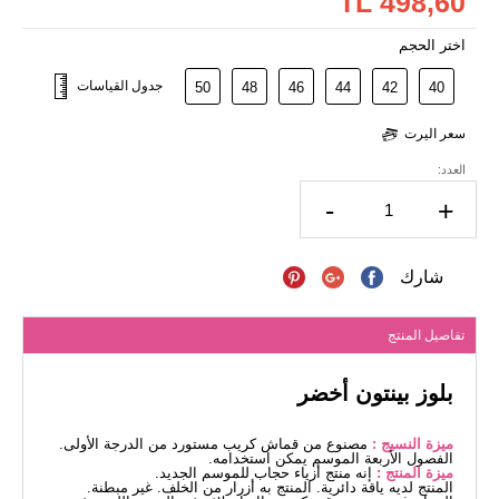
498,60 TL
اختر الحجم
جدول القياسات
50
48
46
44
42
40
سعر اليرت
العدد:
-
+
شارك
تفاصيل المنتج
بلوز بينتون أخضر
ميزة النسيج :
مصنوع من قماش كريب مستورد من الدرجة الأولى.
الفصول الأربعة الموسم يمكن استخدامه.
ميزة المنتج :
إنه منتج أزياء حجاب للموسم الجديد.
المنتج لديه ياقة دائرية. المنتج به أزرار من الخلف. غير مبطنة.