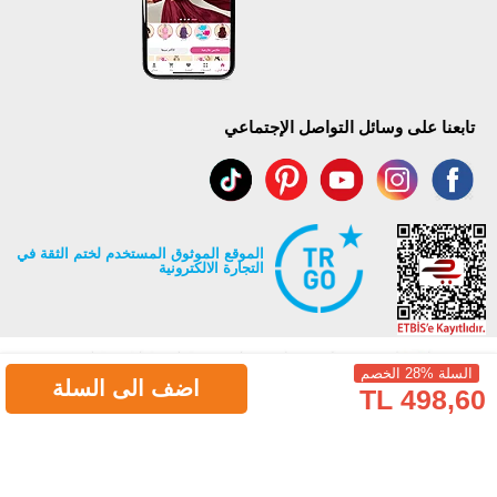
تابعنا على وسائل التواصل الإجتماعي
الموقع الموثوق المستخدم لختم الثقة في
التجارة الالكترونية
السلة %28 الخصم
اضف الى السلة
498,60 TL
جميع حقوق Modaselvim محفوظة ©2026
.
Prepared by
T
-Soft
E-Commerce