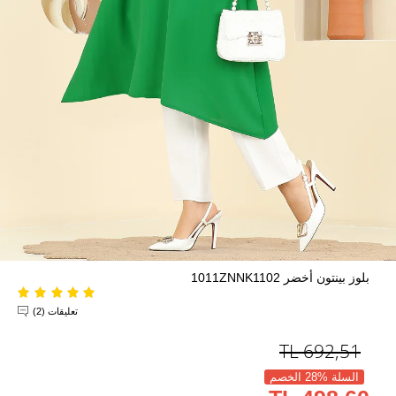
بلوز بينتون أخضر 1011ZNNK1102
تعليقات (2)
TL
692,51
السلة %28 الخصم