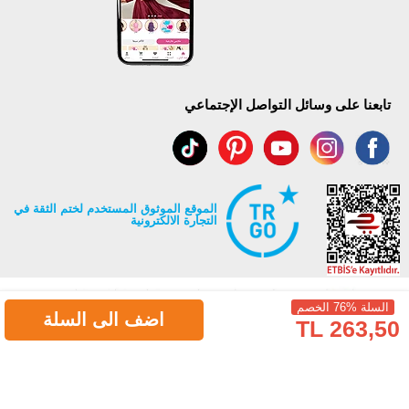
تابعنا على وسائل التواصل الإجتماعي
الموقع الموثوق المستخدم لختم الثقة في
التجارة الالكترونية
السلة %76 الخصم
اضف الى السلة
263,50 TL
جميع حقوق Modaselvim محفوظة ©2026
.
Prepared by
T
-Soft
E-Commerce