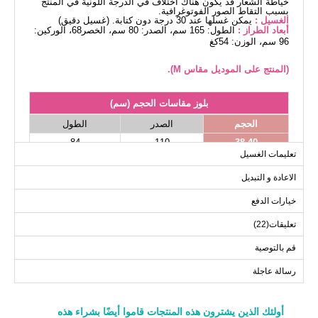
خياطة الشعار قد يكون هناك اختلاف في الدرجة اللونية في المنتج
بسبب التقاط الصور الفوتوغرافية.
الغسيل :
يمكن غسلها عند 30 درجة دون كتابة. (غسيل دقيق)
أبعاد الطراز :
الطول: 165 سم، الصدر: 80 سم، الخصر68، الوركين:
96 سم، الوزن: 54كغ
(المنتج على الموديل مقاس M).
بلوز مقاسات الحجم (سم)
الحجم
الصدر
الطول
84
110
38-40
تعليمات الغسيل
84
114
42-44
الاعادة و التبديل
84
120
46-48
84
124
50-52
خيارات الدفع
تعليقات(22)
قم بالتوصية
رسالة عاجلة
أولئك الذين يشترون هذه المنتجات قاموا أيضًا بشراء هذه