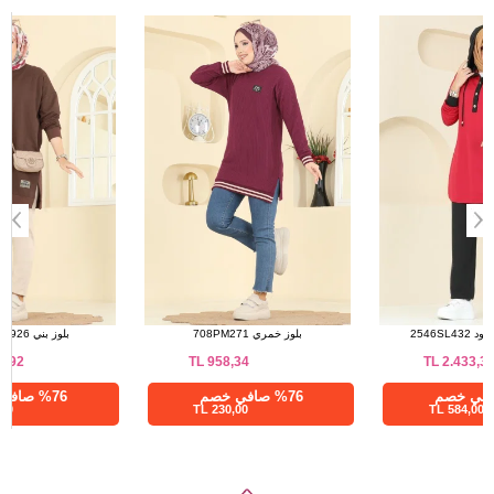
a>
طقم أحمر و أسود 2546SL432
بلوز خمري 708PM271
TL
958,34
TL
2.433,35
%76 صافي خصم
%76 صافي خصم
230,00 TL
584,00 TL