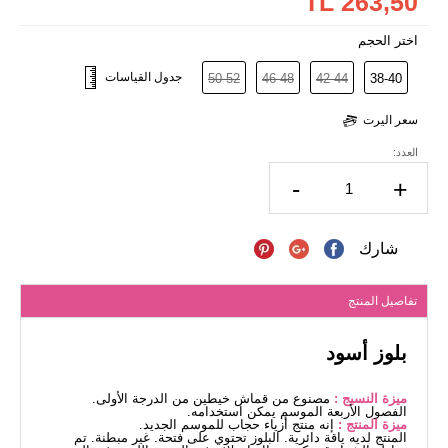
263,50 TL
اختر الحجم
جدول القياسات
50-52
46-48
42-44
38-40
سعر اليرت
العدد:
-
+
شارك
تفاصيل المنتج
بلوز أسود
ميزة النسيج :
مصنوع من قماش خيطين من الدرجة الأولى.
الفصول الأربعة الموسم يمكن استخدامه.
ميزة المنتج :
إنه منتج أزياء حجاب للموسم الجديد.
المنتج لديه ياقة دائرية. البلوز تحتوي على فتحة. غير مبطنة. تم