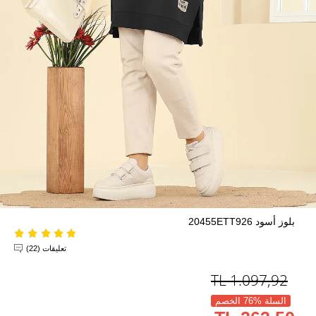
بلوز أسود 20455ETT926
تعليقات (22)
TL
1.097,92
السلة %76 الخصم