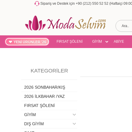
Sipariş ve Destek için +90 (212) 550 52 52 (Haftaiçi 09:
FIRSAT ŞÖLENİ
GİYİM
ABİYE
YENİ ÜRÜNLER '26
KATEGORILER
2026 SONBAHAR/KIŞ
2026 İLKBAHAR /YAZ
FIRSAT ŞÖLENİ
GİYİM
DIŞ GİYİM