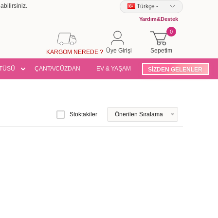
bilirsiniz.
Türkçe
-
Yardım&Destek
0
Üye Girişi
Sepetim
KARGOM NEREDE ?
TÜSÜ
ÇANTA/CÜZDAN
EV & YAŞAM
SİZDEN GELENLER
Stoktakiler