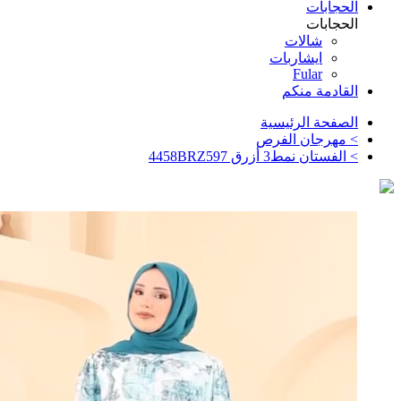
الحجابات
الحجابات
شالات
ايشاربات
Fular
القادمة منكم
الصفحة الرئيسية
>
مهرجان الفرص
>
الفستان نمط3 أزرق 4458BRZ597