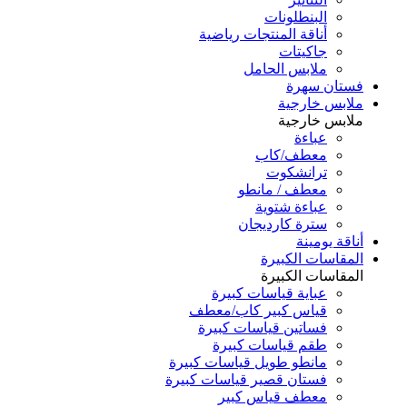
البنطلونات
أناقة المنتجات رياضية
جاكيتات
ملابس الحامل
فستان سهرة
ملابس خارجية
ملابس خارجية
عباءة
معطف/كاب
ترانشكوت
معطف / مانطو
عباءة شتوية
سترة كارديجان
أناقة يومينة
المقاسات الكبيرة
المقاسات الكبيرة
عباية قياسات كبيرة
قياس كبير كاب/معطف
فساتين قياسات كبيرة
طقم قياسات كبيرة
مانطو طويل قياسات كبيرة
فستان قصير قياسات كبيرة
معطف قياس كبير