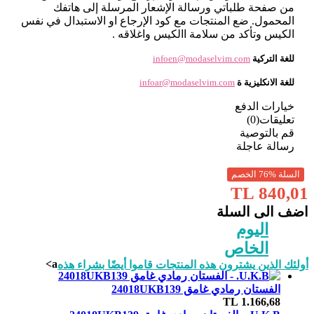
من صفحة طلباتي ورسالة الإشعار المرسلة إلى هاتفك
المحمول. ضع المنتجات مع كود الإرجاع او الاستبدال في نفس
الكيس وتأكد من سلامة االكيس واغلاقه .
للغة التركية
infoen@modaselvim.com
للغة الانكليزية ة
infoar@modaselvim.com
خيارات الدفع
تعليقات(0)
قم بالتوصية
رسالة عاجلة
السلة %76 الخصم
840,01 TL
اضف الى السلة
اليوم
الخاص
a>
أولئك الذين يشترون هذه المنتجات قاموا أيضًا بشراء هذه
الفستان رمادي غامق 24018UKB139
TL
1.166,68