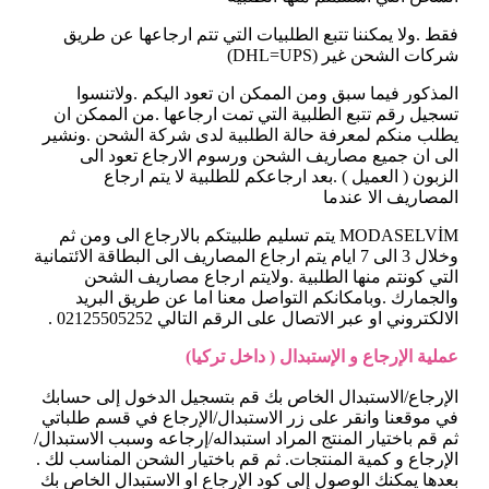
فقط .ولا يمكننا تتبع الطلبيات التي تتم ارجاعها عن طريق
شركات الشحن غير (DHL=UPS)
المذكور فيما سبق ومن الممكن ان تعود اليكم .ولاتنسوا
تسجيل رقم تتبع الطلبية التي تمت ارجاعها .من الممكن ان
يطلب منكم لمعرفة حالة الطلبية لدى شركة الشحن .ونشير
الى ان جميع مصاريف الشحن ورسوم الارجاع تعود الى
الزبون ( العميل ) .بعد ارجاعكم للطلبية لا يتم ارجاع
المصاريف الا عندما
MODASELVİM يتم تسليم طلبيتكم بالارجاع الى ومن ثم
وخلال 3 الى 7 ايام يتم ارجاع المصاريف الى البطاقة الائتمانية
التي كونتم منها الطلبية .ولايتم ارجاع مصاريف الشحن
والجمارك .وبامكانكم التواصل معنا اما عن طريق البريد
الالكتروني او عبر الاتصال على الرقم التالي 02125505252 .
عملية الإرجاع و الإستبدال ( داخل تركيا)
الإرجاع/الاستبدال الخاص بك قم بتسجيل الدخول إلى حسابك
في موقعنا وانقر على زر الاستبدال/الإرجاع في قسم طلباتي
ثم قم باختيار المنتج المراد استبداله/إرجاعه وسبب الاستبدال/
الإرجاع و كمية المنتجات. ثم قم باختيار الشحن المناسب لك .
بعدها يمكنك الوصول إلى كود الإرجاع او الاستبدال الخاص بك