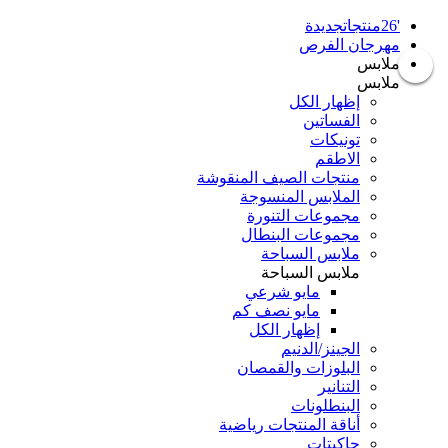
'26منتجاتجديدة
مهرجان الفرص
ملابس
ملابس
إظهار الكل
الفساتين
تونيكات
الاطقم
منتجات الصيف المنقوشة
الملابس المنسوجة
مجموعات التنورة
مجموعات البنطال
ملابس السباحة
ملابس السباحة
مايو شرعي
مايو نصف كم
إظهار الكل
الجينز/الدنيم
البلوزات والقمصان
التنانير
البنطلونات
أناقة المنتجات رياضية
جاكيتات