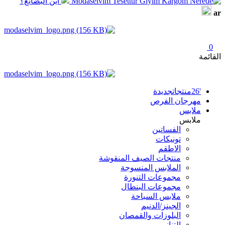
أين البضائع؟
ar
0
القائمة
'26منتجاتجديدة
مهرجان الفرص
ملابس
ملابس
الفساتين
تونيكات
الاطقم
منتجات الصيف المنقوشة
الملابس المنسوجة
مجموعات التنورة
مجموعات البنطال
ملابس السباحة
الجينز/الدنيم
البلوزات والقمصان
التنانير