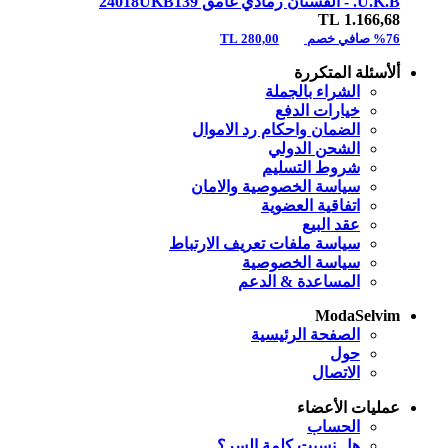
U.K.B. -
الفستان رمادي غامق 24018UKB139
TL
1.166,68
%76 صافي خصم
280,00 TL
ألأسئلة المتكررة
الشراء بالجملة
خيارات الدفع
الضمان واحكام رد الاموال
الشحن الدولي
شروط التسليم
سياسة الخصوصية والامان
اتفاقية العضوية
عقد البيع
سياسة ملفات تعريف الارتباط
سياسة الخصوصية
المساعدة & الدعم
ModaSelvim
الصفحة الرئيسية
حول
الاتصال
عمليات الأعضاء
الحساب
هل نسيت كلمة السر؟