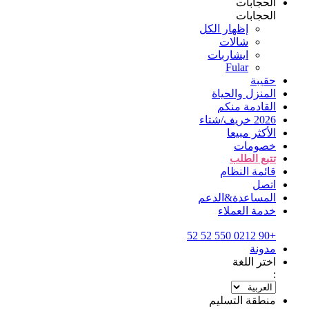
الحجابات
الحجابات
إظهار الكل
شالات
ايشاربات
Fular
حقيبة
المنزل والحياة
القادمة منكم
2026 خريف/شتاء
الأكثر مبيعا
خصومات
تتبع الطلب
قائمة النظام
اتصل
المساعدة&الدعم
خدمة العملاء
+90 0212 550 52 52
مدونة
اختر اللغة
:
منطقة التسليم