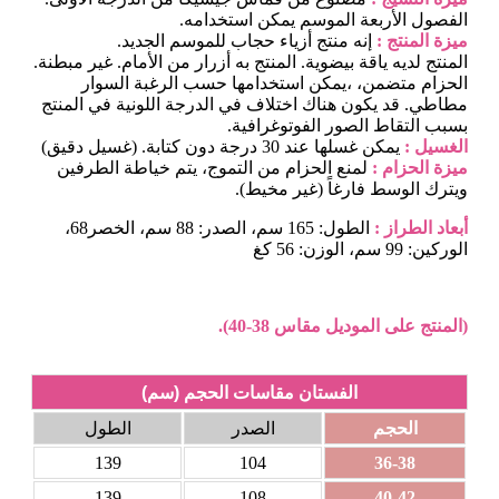
الفصول الأربعة الموسم يمكن استخدامه.
ميزة المنتج :
إنه منتج أزياء حجاب للموسم الجديد.
المنتج لديه ياقة بيضوية. المنتج به أزرار من الأمام. غير مبطنة.
الحزام متضمن، ،يمكن استخدامها حسب الرغبة السوار
مطاطي. قد يكون هناك اختلاف في الدرجة اللونية في المنتج
بسبب التقاط الصور الفوتوغرافية.
الغسيل :
يمكن غسلها عند 30 درجة دون كتابة. (غسيل دقيق)
ميزة الحزام :
لمنع الحزام من التموج، يتم خياطة الطرفين
ويترك الوسط فارغاً (غير مخيط).
أبعاد الطراز :
الطول: 165 سم، الصدر: 88 سم، الخصر68،
الوركين: 99 سم، الوزن: 56 كغ
(المنتج على الموديل مقاس 38-40).
الفستان مقاسات الحجم (سم)
الحجم
الصدر
الطول
139
104
36-38
139
108
40-42