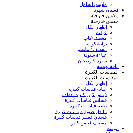
ملابس الحامل
فستان سهرة
ملابس خارجية
ملابس خارجية
إظهار الكل
عباءة
معطف/كاب
ترانشكوت
معطف / مانطو
عباءة شتوية
سترة كارديجان
أناقة يومينة
المقاسات الكبيرة
المقاسات الكبيرة
إظهار الكل
عباية قياسات كبيرة
قياس كبير كاب/معطف
فساتين قياسات كبيرة
طقم قياسات كبيرة
مانطو طويل قياسات كبيرة
فستان قصير قياسات كبيرة
معطف قياس كبير
الوقت