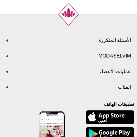
بنطلون مقاسات الحجم (سم)
الحجم
الطول
101
38
101
40
ألأسئلة المتكررة
101
42
101
44
MODASELVIM
101
46
101
48
عمليات الأعضاء
101
50
101
52
الفئات
تطبيقات الهاتف