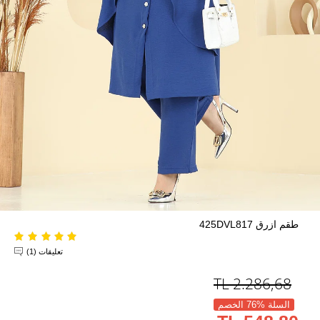
طقم ازرق 425DVL817
تعليقات (1)
TL
2.286,68
السلة %76 الخصم