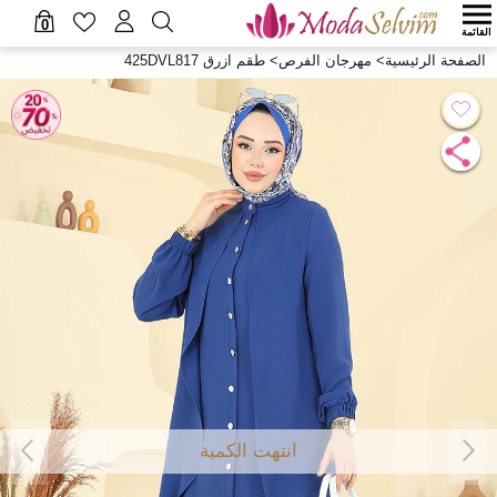
0
القائمة
الصفحة الرئيسية
>
مهرجان الفرص
>
طقم ازرق 425DVL817
انتهت الكمية