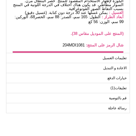
البلوزة لإظهار الاستخدام المقصود للمنتج. خصر البنطال مرن.
السوار مطاطي. قد يكون هناك اختلاف في الدرجة اللونية في المنتج
بسبب التقاط الصور الفوتوغرافية.
الغسيل :
يمكن غسلها عند 30 درجة دون كتابة. (غسيل دقيق)
أبعاد الطراز :
الطول: 165 سم، الصدر: 88 سم، الخصر68، الوركين:
99 سم، الوزن: 56 كغ
(المنتج على الموديل مقاس 38).
شال الرمز على المنتج:
204MDI1081
بلوز مقاسات الحجم (سم)
تعليمات الغسيل
الحجم
الصدر
الطول
الاعادة و التبديل
110
98
38
خيارات الدفع
110
102
40
تعليقات(1)
110
104
42
110
106
44
قم بالتوصية
110
110
46
رسالة عاجلة
110
114
48
110
120
50
110
124
52