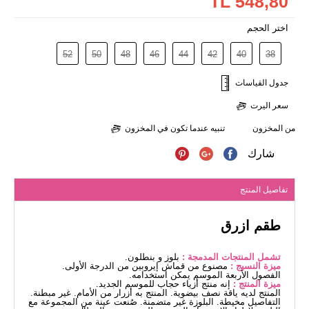
548,80 TL
اختر الحجم
52
50
48
46
44
42
40
38
جدول القياسات
سعر اليرت
من المخزون
تنبيه عندما تكون في المخزون
شارك
تفاصيل المنتج
طقم ازرق
تشمل المنتجات المدمجة :
بلوز و بنطلون.
ميزة النسيج :
مصنوع من قماش إيروبين من الدرجة الأولى.
الفصول الأربعة الموسم يمكن استخدامه.
ميزة المنتج :
إنه منتج أزياء حجاب للموسم الجديد.
المنتج لديه ياقة نصف بيضوية. المنتج به أزرار من الأمام. غير مبطنة.
التفاصيل مخيطة. البلوزة غير متضمنة. صُنعت عينة من المجموعة مع