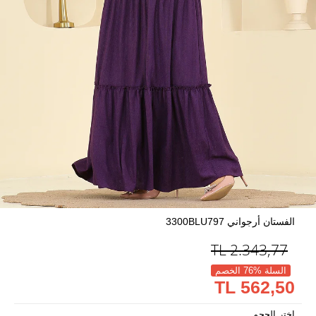
الفستان أرجواني 3300BLU797
TL
2.343,77
السلة %76 الخصم
562,50 TL
اختر الحجم