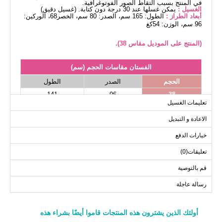
في المنتج بسبب التقاط الصور الفوتوغرافية.
الغسيل :
يمكن غسلها عند 30 درجة دون كتابة. (غسيل دقيق)
أبعاد الطراز :
الطول: 165 سم، الصدر: 80 سم، الخصر68، الوركين:
96 سم، الوزن: 54كغ
(المنتج على الموديل مقاس 38).
الفستان مقاسات الحجم (سم)
الحجم
الصدر
الطول
141
96
38
تعليمات الغسيل
141
100
40
الاعادة و التبديل
141
102
42
141
106
44
خيارات الدفع
141
108
46
تعليقات(0)
141
112
48
قم بالتوصية
141
114
50
رسالة عاجلة
141
120
52
أولئك الذين يشترون هذه المنتجات قاموا أيضًا بشراء هذه