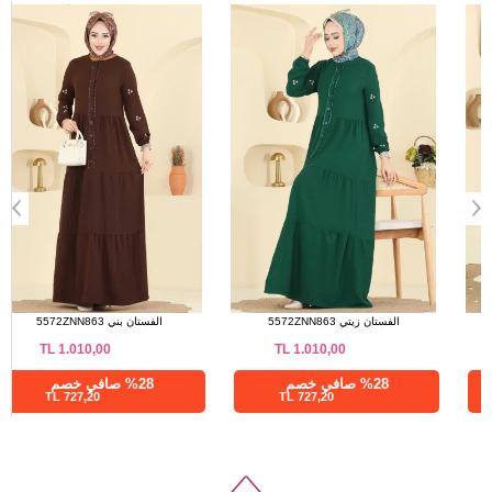
a>
الفستان كحلي 376ASN888
الفستان زيتي 5572ZNN863
TL
1.010,00
TL
4.375,03
%76 صافي خصم
%28 صافي خصم
727,20 TL
1050,01 TL