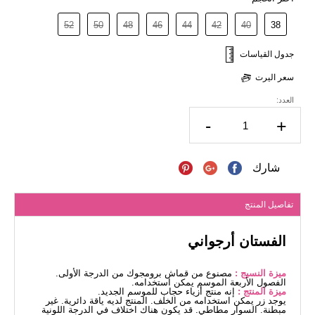
52
50
48
46
44
42
40
38
جدول القياسات
سعر اليرت
العدد:
-
+
شارك
تفاصيل المنتج
الفستان أرجواني
ميزة النسيج :
مصنوع من قماش برومجوك من الدرجة الأولى.
الفصول الأربعة الموسم يمكن استخدامه.
ميزة المنتج :
إنه منتج أزياء حجاب للموسم الجديد.
يوجد زر يمكن استخدامه من الخلف. المنتج لديه ياقة دائرية. غير
مبطنة. السوار مطاطي. قد يكون هناك اختلاف في الدرجة اللونية